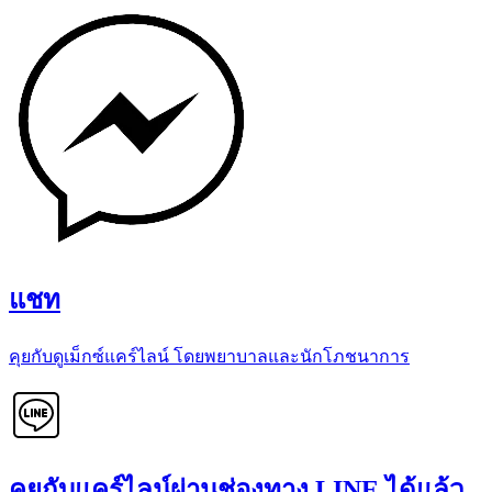
แชท
คุยกับดูเม็กซ์แคร์ไลน์ โดยพยาบาลและนักโภชนาการ
คุยกับแคร์ไลน์ผ่านช่องทาง LINE ได้แล้ว