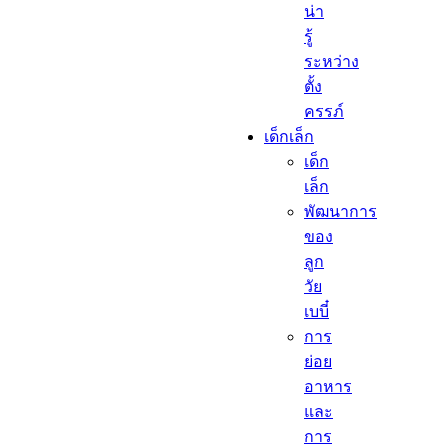
น่า
รู้
ระหว่าง
ตั้ง
ครรภ์
เด็กเล็ก​
เด็ก
เล็ก​
พัฒนาการ
ของ
ลูก
วัย
เบบี๋
การ
ย่อย
อาหาร
และ
การ