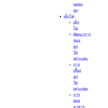
นมผง
ลูก​
เด็กโต​
เด็ก
โต​
พัฒนาการ
ของ
ลูก
วัย
เตาะแตะ
การ
เลี้ยง
ลูก
วัย
เตาะแตะ
การ
ย่อย
อาหาร