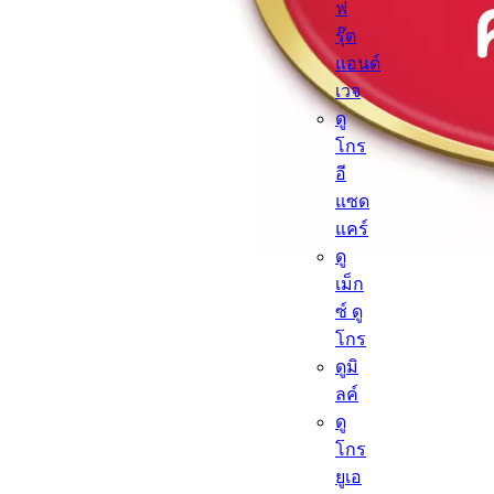
ฟ
รุ๊ต
แอนด์
เวจ
ดู
โกร
อี
แซด
แคร์
ดู
เม็ก
ซ์ ดู
โกร
ดูมิ
ลค์
ดู
โกร
ยูเอ