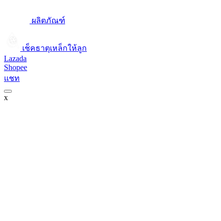
ผลิตภัณฑ์
เช็คธาตุเหล็กให้ลูก​
Lazada
Shopee
แชท
x