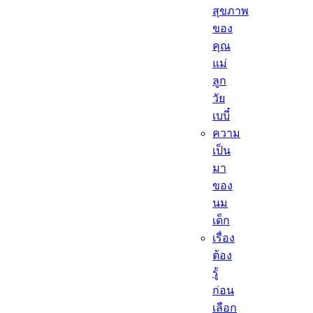
สุขภาพ
ของ
คุณ
แม่
ลูก
วัย
เบบี๋
ความ
เป็น
มา
ของ
นม
เด็ก
เรื่อง
ต้อง
รู้
ก่อน
เลือก