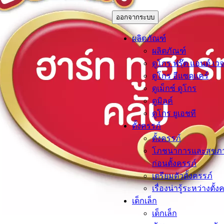
ออกจากระบบ
ผลิตภัณฑ์
ผลิตภัณฑ์
ดูโกร ฟรุ๊ต แอนด์ เวจ
ดูโกร อีแซดแคร์
ดูเม็กซ์ ดูโกร
ดูมิลค์
ดูโกร ยูเอชที
ตั้งครรภ์​
ตั้งครรภ์​
โภชนาการและสุขภ
ก่อนตั้งครรภ์
เตรียมตัวตั้งครรภ์
เรื่องน่ารู้ระหว่างตั้ง
เด็กเล็ก​
เด็กเล็ก​