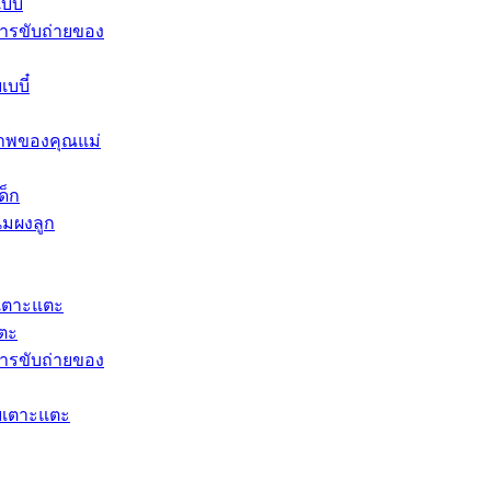
บี๋
ารขับถ่ายของ
บบี๋
าพของคุณแม่
ด็ก
นมผงลูก​
เตาะแตะ
แตะ
ารขับถ่ายของ
ยเตาะแตะ