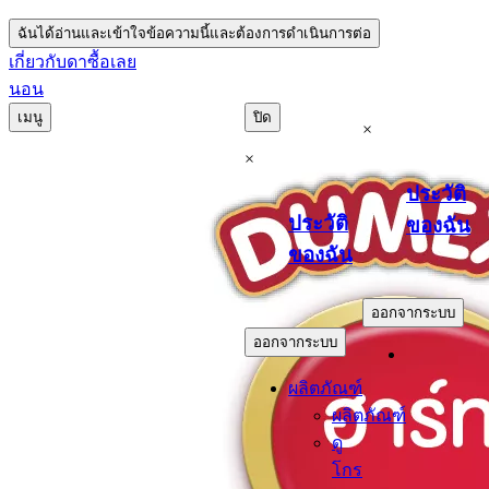
ฉันได้อ่านและเข้าใจข้อความนี้และต้องการดำเนินการต่อ
เกี่ยวกับดา
ซื้อเลย
นอน
เมนู
ปิด
×
×
ประวัติ
ประวัติ
ของฉัน
ของฉัน
.
.
ออกจากระบบ
ออกจากระบบ
ผลิตภัณฑ์
ผลิตภัณฑ์
ดู
โกร