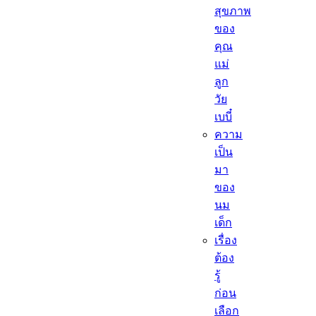
สุขภาพ
ของ
คุณ
แม่
ลูก
วัย
เบบี๋
ความ
เป็น
มา
ของ
นม
เด็ก
เรื่อง
ต้อง
รู้
ก่อน
เลือก