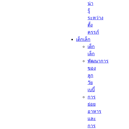
น่า
รู้
ระหว่าง
ตั้ง
ครรภ์
เด็กเล็ก​
เด็ก
เล็ก​
พัฒนาการ
ของ
ลูก
วัย
เบบี๋
การ
ย่อย
อาหาร
และ
การ