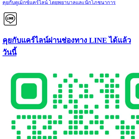
คุยกับดูเม็กซ์แคร์ไลน์ โดยพยาบาลและนักโภชนาการ
คุยกับแคร์ไลน์ผ่านช่องทาง LINE ได้แล้ว
วันนี้