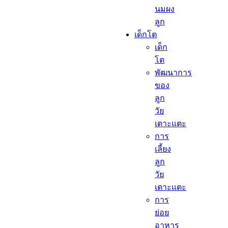
นมผง
ลูก​
เด็กโต​
เด็ก
โต​
พัฒนาการ
ของ
ลูก
วัย
เตาะแตะ
การ
เลี้ยง
ลูก
วัย
เตาะแตะ
การ
ย่อย
อาหาร