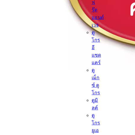
ฟ
รุ๊ต
แอนด์
เวจ
ดู
โกร
อี
แซด
แคร์
ดู
เม็ก
ซ์ ดู
โกร
ดูมิ
ลค์
ดู
โกร
ยูเอ