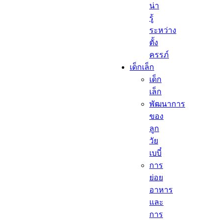
น่า
รู้
ระหว่าง
ตั้ง
ครรภ์
เด็กเล็ก​
เด็ก
เล็ก​
พัฒนาการ
ของ
ลูก
วัย
เบบี๋
การ
ย่อย
อาหาร
และ
การ