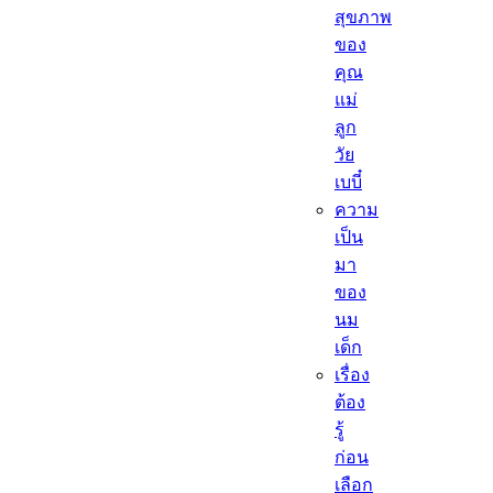
สุขภาพ
ของ
คุณ
แม่
ลูก
วัย
เบบี๋
ความ
เป็น
มา
ของ
นม
เด็ก
เรื่อง
ต้อง
รู้
ก่อน
เลือก