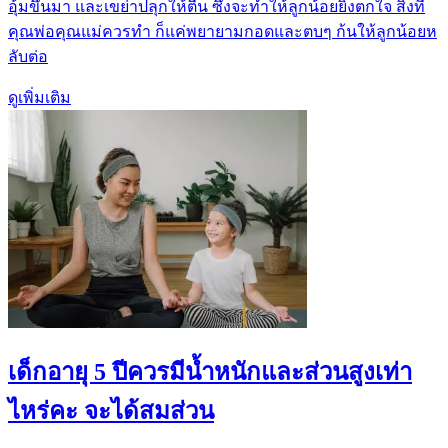
อุ้มขึ้นมา และเขย่าปลุกให้ตื่น ซึ่งจะทำให้ลูกน้อยยิ่งตกใจ สิ่งที่
คุณพ่อคุณแม่ควรทำ ก็แค่พยายามกอดและตบๆ ก้นให้ลูกน้อยห
ลับต่อ
ดูเพิ่มเติม
เด็กอายุ 5 ปีควรมีน้ำหนักและส่วนสูงเท่า
ไหร่คะ จะได้สมส่วน