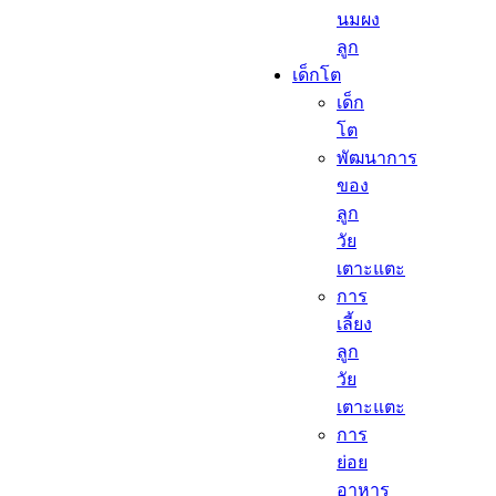
นมผง
ลูก​
เด็กโต​
เด็ก
โต​
พัฒนาการ
ของ
ลูก
วัย
เตาะแตะ
การ
เลี้ยง
ลูก
วัย
เตาะแตะ
การ
ย่อย
อาหาร