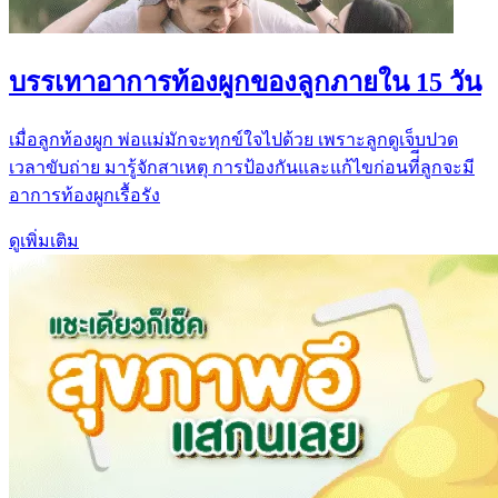
บรรเทาอาการท้องผูกของลูกภายใน 15 วัน
เมื่อลูกท้องผูก พ่อแม่มักจะทุกข์ใจไปด้วย เพราะลูกดูเจ็บปวด
เวลาขับถ่าย มารู้จักสาเหตุ การป้องกันและแก้ไขก่อนที่ีลูกจะมี
อาการท้องผูกเรื้อรัง​
ดูเพิ่มเติม