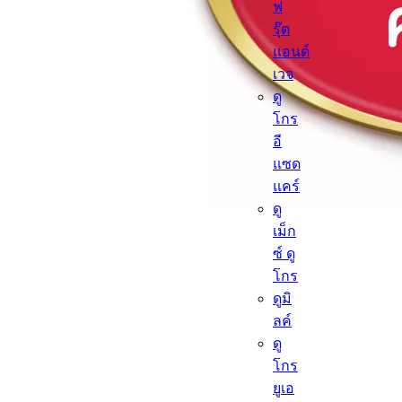
ฟ
รุ๊ต
แอนด์
เวจ
ดู
โกร
อี
แซด
แคร์
ดู
เม็ก
ซ์ ดู
โกร
ดูมิ
ลค์
ดู
โกร
ยูเอ