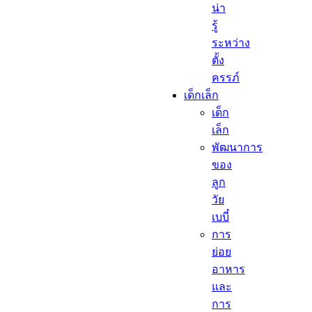
น่า
รู้
ระหว่าง
ตั้ง
ครรภ์
เด็กเล็ก​
เด็ก
เล็ก​
พัฒนาการ
ของ
ลูก
วัย
เบบี๋
การ
ย่อย
อาหาร
และ
การ