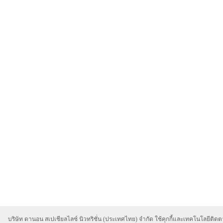
บริษัท ดานอน สเปเชียลไลซ์ นิวทริชั่น (ประเทศไทย) จำกัด ใช้คุกกี้และเทคโนโลยีติดตา