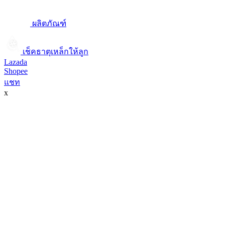
ผลิตภัณฑ์
เช็คธาตุเหล็กให้ลูก​
Lazada
Shopee
แชท
x