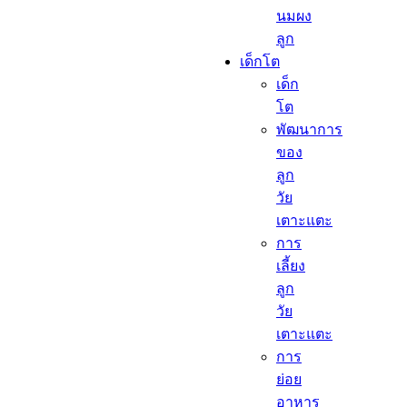
นมผง
ลูก​
เด็กโต​
เด็ก
โต​
พัฒนาการ
ของ
ลูก
วัย
เตาะแตะ
การ
เลี้ยง
ลูก
วัย
เตาะแตะ
การ
ย่อย
อาหาร