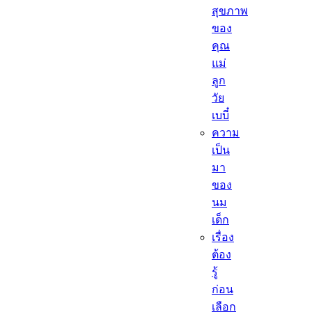
สุขภาพ
ของ
คุณ
แม่
ลูก
วัย
เบบี๋
ความ
เป็น
มา
ของ
นม
เด็ก
เรื่อง
ต้อง
รู้
ก่อน
เลือก