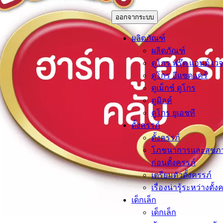
ออกจากระบบ
ผลิตภัณฑ์
ผลิตภัณฑ์
ดูโกร ฟรุ๊ต แอนด์ เวจ
ดูโกร อีแซดแคร์
ดูเม็กซ์ ดูโกร
ดูมิลค์
ดูโกร ยูเอชที
ตั้งครรภ์​
ตั้งครรภ์​
โภชนาการและสุขภ
ก่อนตั้งครรภ์
เตรียมตัวตั้งครรภ์
เรื่องน่ารู้ระหว่างตั้ง
เด็กเล็ก​
เด็กเล็ก​