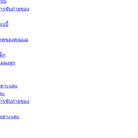
บี๋
ารขับถ่ายของ
บบี๋
าพของคุณแม่
ด็ก
นมผงลูก​
เตาะแตะ
แตะ
ารขับถ่ายของ
ยเตาะแตะ