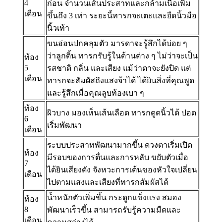
4
ก่อน จำนวนเส้นประสาทและกล้ามเนื้อเพิ่ม
เดือน
ขึ้นถึง 3 เท่า ระยะนี้ทารกจะเตะและยืดนิ้วมือ
นิ้วเท้า
ขนอ่อนปกคลุมตัว มารดาจะรู้สึกได้บ่อย ๆ
ว่าลูกดิ้น ทารกรับรู้ในด้านต่าง ๆ ไม่ว่าจะเป็น
ท้อง
5
รสชาติ กลิ่น และเสียง แม้ว่าตาจะยังปิด แต่
เดือน
ทารกจะสัมผัสถึงแสงจ้าได้ ได้ยินสิ่งที่คุณพูด
และรู้สึกเมื่อคุณลูบท้องเบา ๆ
ท้อง
ผิวบาง มองเห็นเส้นเลือด ทารกดูดนิ้วได้ ปอด
6
เริ่มพัฒนา
เดือน
ระบบประสาทพัฒนามากขึ้น ดวงตาเริ่มเปิด
ท้อง
มีรอบของการตื่นและการหลับ ขยับตัวเมื่อ
7
ได้ยินเสียงดัง จังหวะการเต้นของหัวใจเปลี่ยน
เดือน
ไปตามแสงและเสียงที่ทารกสัมผัสได้
น้ำหนักตัวเพิ่มขึ้น กระดูกแข็งแรง สมอง
ท้อง
8
พัฒนาเร็วขึ้น สามารถรับรู้ความมืดและ
เดือน