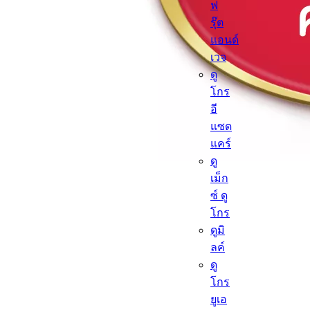
ฟ
รุ๊ต
แอนด์
เวจ
ดู
โกร
อี
แซด
แคร์
ดู
เม็ก
ซ์ ดู
โกร
ดูมิ
ลค์
ดู
โกร
ยูเอ