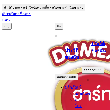
ฉันได้อ่านและเข้าใจข้อความนี้และต้องการดำเนินการต่อ
เกี่ยวกับดา
ซื้อเลย
นอน
เมนู
ปิด
×
×
ประวัติ
ประวัติ
ของฉัน
ของฉัน
.
.
ออกจากระบบ
ออกจากระบบ
ผลิตภัณฑ์
ผลิตภัณฑ์
ดู
โกร