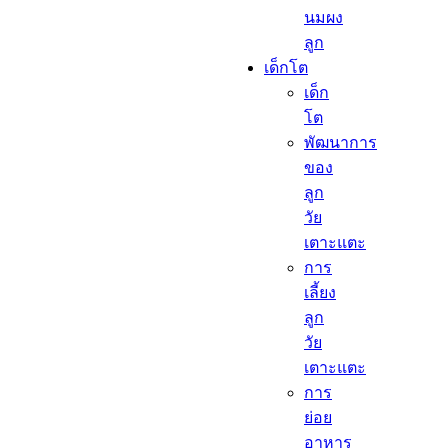
นมผง
ลูก​
เด็กโต​
เด็ก
โต​
พัฒนาการ
ของ
ลูก
วัย
เตาะแตะ
การ
เลี้ยง
ลูก
วัย
เตาะแตะ
การ
ย่อย
อาหาร