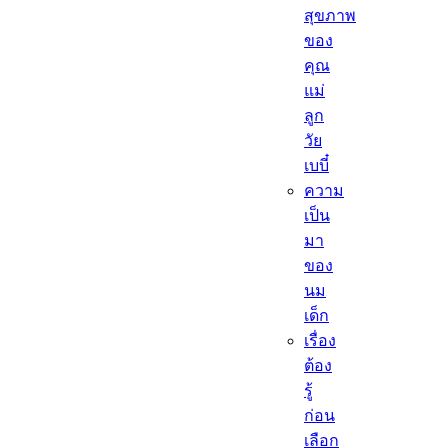
สุขภาพ
ของ
คุณ
แม่
ลูก
วัย
เบบี๋
ความ
เป็น
มา
ของ
นม
เด็ก
เรื่อง
ต้อง
รู้
ก่อน
เลือก