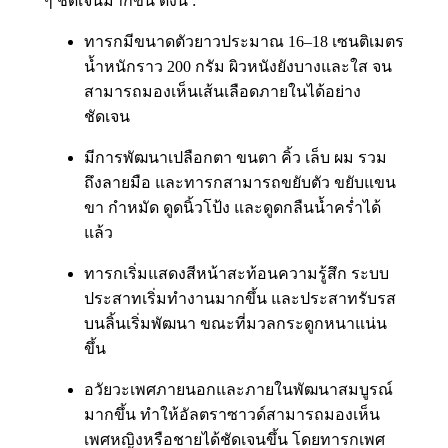
ๆ ชัดเจนมากขึ้น ดังนี้ :
ทารกมีขนาดตัวยาวประมาณ 16–18 เซนติเมตร
น้ำหนักราว 200 กรัม ผิวหนังยังบางและใส จน
สามารถมองเห็นเส้นเลือดภายในได้อย่าง
ชัดเจน
มีการพัฒนาเปลือกตา ขนตา คิ้ว เล็บ ผม รวม
ถึงลายมือ และทารกสามารถขยับตัว ขยับแขน
ขา กำหมัด ดูดนิ้วโป้ง และดูดกลืนน้ำคร่ำได้
แล้ว
ทารกเริ่มแสดงสีหน้าสะท้อนความรู้สึก ระบบ
ประสาทเริ่มทำงานมากขึ้น และประสาทรับรส
บนลิ้นเริ่มพัฒนา ขณะที่มวลกระดูกหนาแน่น
ขึ้น
อวัยวะเพศภายนอกและภายในพัฒนาสมบูรณ์
มากขึ้น ทำให้อัลตราซาวด์สามารถมองเห็น
เพศหญิงหรือชายได้ชัดเจนขึ้น โดยทารกเพศ