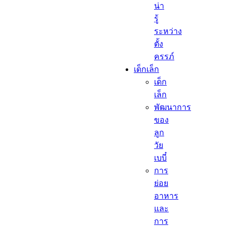
น่า
รู้
ระหว่าง
ตั้ง
ครรภ์
เด็กเล็ก​
เด็ก
เล็ก​
พัฒนาการ
ของ
ลูก
วัย
เบบี๋
การ
ย่อย
อาหาร
และ
การ