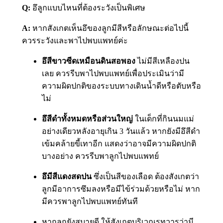
Q:
อึลูกแบบไหนที่ต้องระวังเป็นพิเศษ
A:
หากสังเกตเห็นอึของลูกมีสีหรือลักษณะต่อไปนี้
ควรระวังและพาไปพบแพทย์ค่ะ
อึสีขาวซีดเหมือนดินสอพอง
ไม่มีสีเหลืองปน
เลย ควรรีบพาไปพบแพทย์เพื่อประเมินว่ามี
ความผิดปกติของระบบทางเดินน้ำดีหรือตับหรือ
ไม่
อึสีดำทั้งหมดหรือส่วนใหญ่
ในเด็กที่กินนมแม่
อย่างเดียวหลังอายุเกิน 3 วันแล้ว หากยังมีอึสีดำ
เข้มคล้ายขี้เทาอีก แสดงว่าอาจมีความผิดปกติ
บางอย่าง ควรรีบพาลูกไปพบแพทย์
อึมีสีแดงสดปน
ซึ่งเป็นสีของเลือด ต้องสังเกตว่า
ลูกมีอาการซึมลงหรือมีไข้ร่วมด้วยหรือไม่ หาก
มีควรพาลูกไปพบแพทย์ทันที
หากลูกยังสบายดี ให้สังเกตบริเวณรูทวารว่ามี