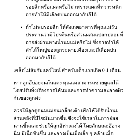
รอยฉีกหรือแผลหรือไม่ เพราะแผลที่ทวารหนัก
อาจทำให้มีเลือดปนออกมากับอึได้
ถ้าไม่พบรอยฉีก ให้สังเกตอาหารที่คุณแม่รับ
ประทานว่ามีโปรตีนหรือส่วนผสมแปลกปลอมที่
อาจส่งผ่านทางน้ำนมแม่หรือไม่ ซึ่งอาจทำให้
ลำไส้ใหญ่ของลูกระคายเคืองและมีเลือดปน
ออกมากับอึได้
เคล็ดไม่ลับกับแคร์ไลน์ สำหรับเด็กแรกเกิด 0-1 เดือน
หากลูกอึบ่อยจนก้นแดง คุณแม่สามารถช่วยดูแลได้
โดยปรับทั้งเรื่องการให้นมและการทำความสะอาดผิว
ก้นของลูกค่ะ
ควรให้ลูกดูดนมแม่จนเกลี้ยงเต้า เพื่อให้ได้รับน้ำนม
ส่วนหลังที่มีไขมันมากขึ้น ซึ่งจะใช้เวลาในการย่อย
นานขึ้นและช่วยให้ลูกอึห่างลงได้ โดยลักษณะอึอาจ
นิ่ม มีเนื้อข้นขึ้น และอาจเป็นเม็ดเล็ก ๆ คล้ายเม็ด