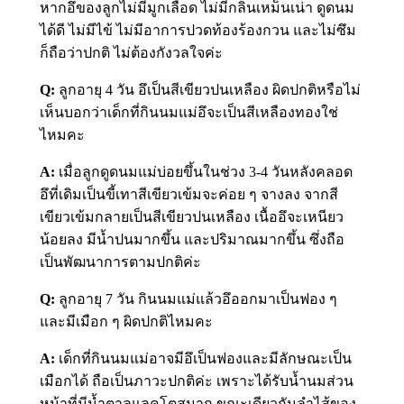
หากอึของลูกไม่มีมูกเลือด ไม่มีกลิ่นเหม็นเน่า ดูดนม
ได้ดี ไม่มีไข้ ไม่มีอาการปวดท้องร้องกวน และไม่ซึม
ก็ถือว่าปกติ ไม่ต้องกังวลใจค่ะ
Q:
ลูกอายุ 4 วัน อึเป็นสีเขียวปนเหลือง ผิดปกติหรือไม่
เห็นบอกว่าเด็กที่กินนมแม่อึจะเป็นสีเหลืองทองใช่
ไหมคะ
A:
เมื่อลูกดูดนมแม่บ่อยขึ้นในช่วง 3-4 วันหลังคลอด
อึที่เดิมเป็นขี้เทาสีเขียวเข้มจะค่อย ๆ จางลง จากสี
เขียวเข้มกลายเป็นสีเขียวปนเหลือง เนื้ออึจะเหนียว
น้อยลง มีน้ำปนมากขึ้น และปริมาณมากขึ้น ซึ่งถือ
เป็นพัฒนาการตามปกติค่ะ
Q:
ลูกอายุ 7 วัน กินนมแม่แล้วอึออกมาเป็นฟอง ๆ
และมีเมือก ๆ ผิดปกติไหมคะ
A:
เด็กที่กินนมแม่อาจมีอึเป็นฟองและมีลักษณะเป็น
เมือกได้ ถือเป็นภาวะปกติค่ะ เพราะได้รับน้ำนมส่วน
หน้าที่มีน้ำตาลแลคโตสมาก ขณะเดียวกันลำไส้ของ