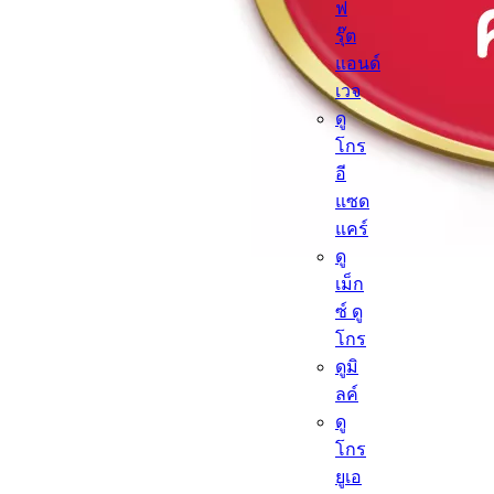
ฟ
รุ๊ต
แอนด์
เวจ
ดู
โกร
อี
แซด
แคร์
ดู
เม็ก
ซ์ ดู
โกร
ดูมิ
ลค์
ดู
โกร
ยูเอ