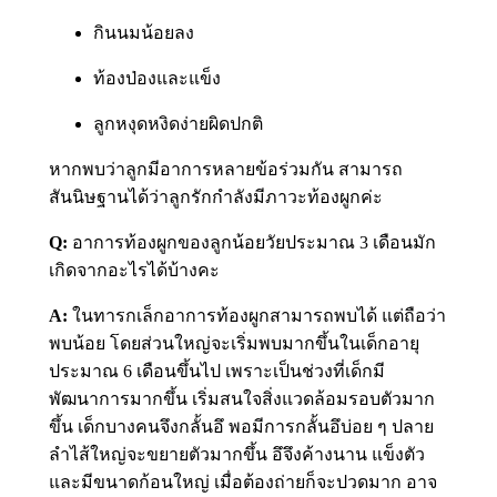
กินนมน้อยลง
ท้องป่องและแข็ง
ลูกหงุดหงิดง่ายผิดปกติ
หากพบว่าลูกมีอาการหลายข้อร่วมกัน สามารถ
สันนิษฐานได้ว่าลูกรักกำลังมีภาวะท้องผูกค่ะ
Q:
อาการท้องผูกของลูกน้อยวัยประมาณ 3 เดือนมัก
เกิดจากอะไรได้บ้างคะ
A:
ในทารกเล็กอาการท้องผูกสามารถพบได้ แต่ถือว่า
พบน้อย โดยส่วนใหญ่จะเริ่มพบมากขึ้นในเด็กอายุ
ประมาณ 6 เดือนขึ้นไป เพราะเป็นช่วงที่เด็กมี
พัฒนาการมากขึ้น เริ่มสนใจสิ่งแวดล้อมรอบตัวมาก
ขึ้น เด็กบางคนจึงกลั้นอึ พอมีการกลั้นอึบ่อย ๆ ปลาย
ลำไส้ใหญ่จะขยายตัวมากขึ้น อึจึงค้างนาน แข็งตัว
และมีขนาดก้อนใหญ่ เมื่อต้องถ่ายก็จะปวดมาก อาจ