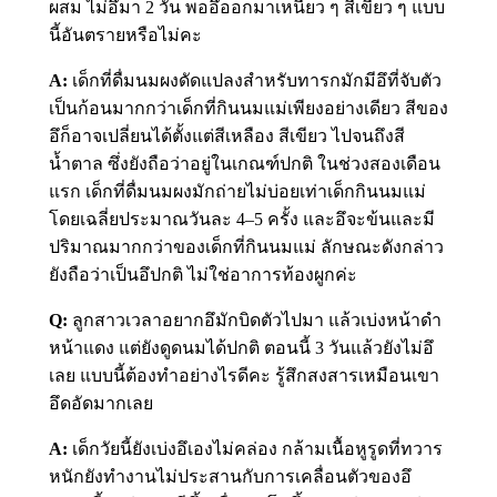
ผสม ไม่อึมา 2 วัน พออึออกมาเหนียว ๆ สีเขียว ๆ แบบ
นี้อันตรายหรือไม่คะ
A:
เด็กที่ดื่มนมผงดัดแปลงสำหรับทารกมักมีอึที่จับตัว
เป็นก้อนมากกว่าเด็กที่กินนมแม่เพียงอย่างเดียว สีของ
อึก็อาจเปลี่ยนได้ตั้งแต่สีเหลือง สีเขียว ไปจนถึงสี
น้ำตาล ซึ่งยังถือว่าอยู่ในเกณฑ์ปกติ ในช่วงสองเดือน
แรก เด็กที่ดื่มนมผงมักถ่ายไม่บ่อยเท่าเด็กกินนมแม่
โดยเฉลี่ยประมาณวันละ 4–5 ครั้ง และอึจะข้นและมี
ปริมาณมากกว่าของเด็กที่กินนมแม่ ลักษณะดังกล่าว
ยังถือว่าเป็นอึปกติ ไม่ใช่อาการท้องผูกค่ะ
Q:
ลูกสาวเวลาอยากอึมักบิดตัวไปมา แล้วเบ่งหน้าดำ
หน้าแดง แต่ยังดูดนมได้ปกติ ตอนนี้ 3 วันแล้วยังไม่อึ
เลย แบบนี้ต้องทำอย่างไรดีคะ รู้สึกสงสารเหมือนเขา
อึดอัดมากเลย
A:
เด็กวัยนี้ยังเบ่งอึเองไม่คล่อง กล้ามเนื้อหูรูดที่ทวาร
หนักยังทำงานไม่ประสานกับการเคลื่อนตัวของอึ