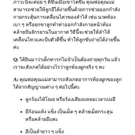
ภาวะนี้จะค่อย ๆ ดีขึ้นเมื่อเขาโตขึ้น คุณพ่อคุณแม่
สามารถช่วยให้ลูกอึได้ง่ายขึ้นด้วยการช่วยออกกำลัง
กายกระตุ้นการเคลื่อนไหวของลำไส้ เช่น นวดท้อง
เบา ๆ หรือยกขาลูกทำท่าออกกำลังกายหน้าท้อง
คล้ายปั่นจักรยานในอากาศ วิธีนี้จะช่วยให้ลำไส้
เคลื่อนไหวและบีบตัวดีขึ้น ทำให้ลูกขับถ่ายได้ง่ายขึ้น
ค่ะ
Q:
ได้ยินมาว่าเด็กทารกไม่จำเป็นต้องถ่ายทุกวัน แล้ว
เราจะสังเกตได้อย่างไรว่าลูกท้องผูกจริง ๆ คะ
A:
คุณพ่อคุณแม่สามารถสังเกตอาการท้องผูกของลูก
ได้จากสัญญาณต่าง ๆ ต่อไปนี้ค่ะ
ลูกร้องไห้โยเย หรือร้องเสียงแหลมเวลาเบ่งอึ
อึก้อนแห้ง แข็ง เป็นเม็ด ๆ คล้ายเม็ดกระสุน
หรือคล้ายอึแพะ
อึเป็นลำยาว ๆ แข็ง