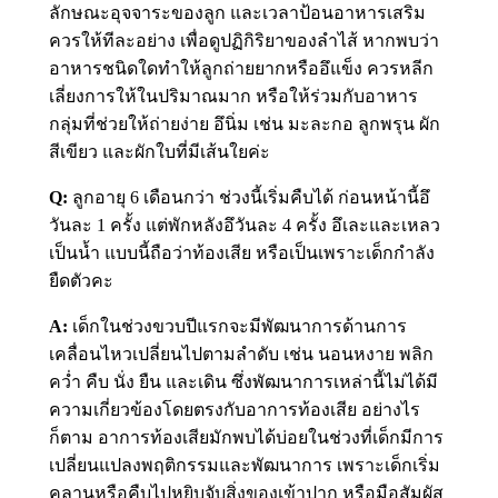
ลักษณะอุจจาระของลูก และเวลาป้อนอาหารเสริม
ควรให้ทีละอย่าง เพื่อดูปฏิกิริยาของลำไส้ หากพบว่า
อาหารชนิดใดทำให้ลูกถ่ายยากหรืออึแข็ง ควรหลีก
เลี่ยงการให้ในปริมาณมาก หรือให้ร่วมกับอาหาร
กลุ่มที่ช่วยให้ถ่ายง่าย อึนิ่ม เช่น มะละกอ ลูกพรุน ผัก
สีเขียว และผักใบที่มีเส้นใยค่ะ
Q:
ลูกอายุ 6 เดือนกว่า ช่วงนี้เริ่มคืบได้ ก่อนหน้านี้อึ
วันละ 1 ครั้ง แต่พักหลังอึวันละ 4 ครั้ง อึเละและเหลว
เป็นน้ำ แบบนี้ถือว่าท้องเสีย หรือเป็นเพราะเด็กกำลัง
ยืดตัวคะ
A:
เด็กในช่วงขวบปีแรกจะมีพัฒนาการด้านการ
เคลื่อนไหวเปลี่ยนไปตามลำดับ เช่น นอนหงาย พลิก
คว่ำ คืบ นั่ง ยืน และเดิน ซึ่งพัฒนาการเหล่านี้ไม่ได้มี
ความเกี่ยวข้องโดยตรงกับอาการท้องเสีย อย่างไร
ก็ตาม อาการท้องเสียมักพบได้บ่อยในช่วงที่เด็กมีการ
เปลี่ยนแปลงพฤติกรรมและพัฒนาการ เพราะเด็กเริ่ม
คลานหรือคืบไปหยิบจับสิ่งของเข้าปาก หรือมือสัมผัส