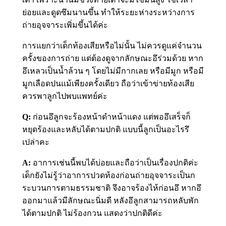
ย่อยและดูดซึมนานขึ้น ทำให้ระยะห่างระหว่างการ
ถ่ายอุจจาระเพิ่มขึ้นได้ค่ะ
การแยกว่าเด็กท้องเสียหรือไม่นั้น ไม่ควรดูแค่จำนวน
ครั้งของการถ่าย แต่ต้องดูจากลักษณะอึร่วมด้วย หาก
อึเหลวเป็นน้ำล้วน ๆ โดยไม่มีกากเลย หรือมีมูก หรือมี
มูกเลือดปนแม้เพียงครั้งเดียว ถือว่าเข้าข่ายท้องเสีย
ควรพาลูกไปพบแพทย์ค่ะ
Q:
ก่อนอึลูกจะร้องหน้าดำหน้าแดง แต่พออึเสร็จก็
หยุดร้องและหลับได้ตามปกติ แบบนี้ลูกเป็นอะไรรึ
เปล่าคะ
A:
อาการเช่นนี้พบได้บ่อยและถือว่าเป็นเรื่องปกติค่ะ
เด็กยังไม่รู้ว่าอาการปวดท้องก่อนถ่ายอุจจาระเป็นก
ระบวนการตามธรรมชาติ จึงอาจร้องไห้ก่อนอึ หากอึ
ออกมาแล้วมีลักษณะนิ่มดี หลังอึลูกสามารถหลับพัก
ได้ตามปกติ ไม่ร้องกวน แสดงว่าปกติดีค่ะ