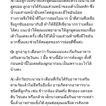
A:
เมื่อลูกไม่สบายและดูดนมแม่แต่ละครั้งไม่นาน แต่
ดูดบ่อย ลูกอาจได้รับนมส่วนหน้าของเต้าเป็นหลัก ซึ่ง
น้ำนมส่วนหน้ามีแลคโตสสูงและมีไขมันน้อย
ร่างกายจึงใช้น้ำดีในการย่อยไม่มาก น้ำดีส่วนที่เหลือ
จึงถูกขับออกมากับอึ ทำให้อึมีสีเขียวมากกว่าเหลือง
ได้ค่ะ แนะนำให้คุณแม่พยายามให้ลูกดูดนมจนเกลี้ยง
เต้าในแต่ละครั้ง เพื่อให้ได้น้ำนมส่วนท้ายซึ่งมีไขมัน
มากขึ้นและช่วยให้สมดุลของการย่อยดีขึ้นค่ะ
Q:
ลูกอายุ 6 เดือนกว่า กินนมแม่และเริ่มกินอาหาร
เสริมตามวัยวันละ 1 มื้อ ช่วงนี้มีอาการท้องผูก ทั้งที่
ก่อนหน้านี้ไม่เคยท้องผูกมาก่อน เป็นเพราะอะไรได้
บ้างคะ
A:
เด็กวัยประมาณ 6 เดือนที่เริ่มได้รับอาหารเสริม
ตามวัยแล้วไม่อึหรืออึแข็ง อาจเกิดจากอาหารบาง
ชนิดที่ลูกกิน เช่น ข้าวกล้อง มันฝรั่ง ฟักทอง แครอท
ตับ ไข่แดง หรือกล้วย เด็กบางคนเมื่อกินอาหารเหล่า
นี้แล้วอาจถ่ายแข็งได้ คุณพ่อคุณแม่จึงควรสังเกต