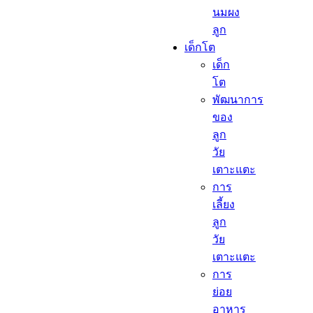
นมผง
ลูก​
เด็กโต​
เด็ก
โต​
พัฒนาการ
ของ
ลูก
วัย
เตาะแตะ
การ
เลี้ยง
ลูก
วัย
เตาะแตะ
การ
ย่อย
อาหาร