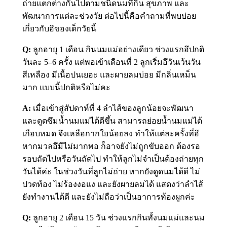
ถ่ายแตกต่างกันไปตามชนิดนมที่กิน สุขภาพ และ
พัฒนาการแต่ละช่วงวัย ต่อไปนี้คือคำถามที่พบบ่อย
เกี่ยวกับอึของเด็กวัยนี้
Q:
ลูกอายุ 1 เดือน กินนมแม่อย่างเดียว ช่วงแรกอึปกติ
วันละ 5–6 ครั้ง แต่พอเข้าเดือนที่ 2 ลูกเริ่มอึวันเว้นวัน
สีเหลือง มีเนื้อปนเยอะ และผายลมบ่อย มีกลิ่นเหม็น
มาก แบบนี้ปกติหรือไม่คะ
A:
เมื่อเข้าสู่สัปดาห์ที่ 4 ลำไส้ของลูกน้อยจะพัฒนา
และดูดซึมน้ำนมแม่ได้ดีขึ้น สามารถย่อยน้ำนมแม่ได้
เกือบหมด จึงเหลือกากใยน้อยลง ทำให้แต่ละครั้งที่อึ
หากมวลอึมีไม่มากพอ ก็อาจยังไม่ถูกขับออก ต้องรอ
รอบถัดไปหรือวันถัดไป ทำให้ลูกไม่จำเป็นต้องถ่ายทุก
วันได้ค่ะ ในช่วงวันที่ลูกไม่ถ่าย หากยังดูดนมได้ดี ไม่
ปวดท้อง ไม่ร้องงอแง และยังผายลมได้ แสดงว่าลำไส้
ยังทำงานได้ดี และยังไม่ถือว่าเป็นอาการท้องผูกค่ะ
Q:
ลูกอายุ 2 เดือน 15 วัน ช่วงแรกกินทั้งนมแม่และนม