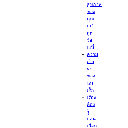
สุขภาพ
ของ
คุณ
แม่
ลูก
วัย
เบบี๋
ความ
เป็น
มา
ของ
นม
เด็ก
เรื่อง
ต้อง
รู้
ก่อน
เลือก