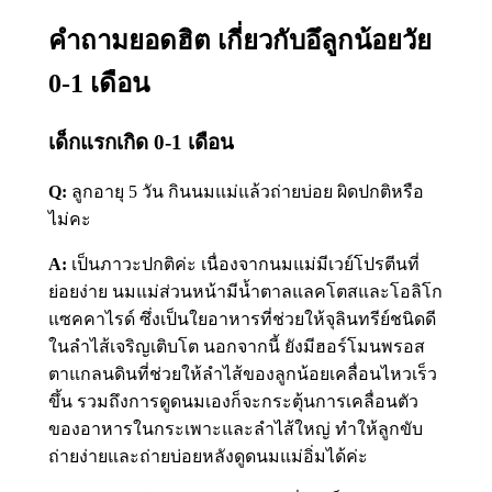
คำถามยอดฮิต เกี่ยวกับอึลูกน้อยวัย
0-1 เดือน
เด็กแรกเกิด 0-1 เดือน
Q:
ลูกอายุ 5 วัน กินนมแม่แล้วถ่ายบ่อย ผิดปกติหรือ
ไม่คะ
A:
เป็นภาวะปกติค่ะ เนื่องจากนมแม่มีเวย์โปรตีนที่
ย่อยง่าย นมแม่ส่วนหน้ามีน้ำตาลแลคโตสและโอลิโก
แซคคาไรด์ ซึ่งเป็นใยอาหารที่ช่วยให้จุลินทรีย์ชนิดดี
ในลำไส้เจริญเติบโต นอกจากนี้ ยังมีฮอร์โมนพรอส
ตาแกลนดินที่ช่วยให้ลำไส้ของลูกน้อยเคลื่อนไหวเร็ว
ขึ้น รวมถึงการดูดนมเองก็จะกระตุ้นการเคลื่อนตัว
ของอาหารในกระเพาะและลำไส้ใหญ่ ทำให้ลูกขับ
ถ่ายง่ายและถ่ายบ่อยหลังดูดนมแม่อิ่มได้ค่ะ