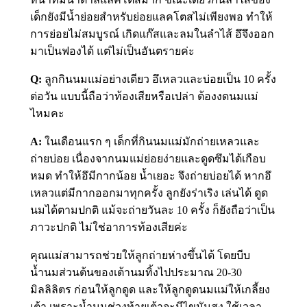
เด็กยังมีน้ำย่อยสำหรับย่อยแลคโตสไม่เพียงพอ ทำให้
การย่อยไม่สมบูรณ์ เกิดแก๊สและลมในลำไส้ อึจึงออก
มาเป็นฟองได้ แต่ไม่เป็นอันตรายค่ะ
Q:
ลูกกินนมแม่อย่างเดียว อึเหลวและบ่อยเป็น 10 ครั้ง
ต่อวัน แบบนี้ถือว่าท้องเสียหรือเปล่า ต้องงดนมแม่
ไหมคะ
A:
ในเดือนแรก ๆ เด็กที่กินนมแม่มักถ่ายเหลวและ
ถ่ายบ่อย เนื่องจากนมแม่ย่อยง่ายและดูดซึมได้เกือบ
หมด ทำให้อึมีกากน้อย น้ำเยอะ จึงถ่ายบ่อยได้ หากอึ
เหลวแต่มีกากออกมาทุกครั้ง ลูกยังร่าเริง เล่นได้ ดูด
นมได้ตามปกติ แม้จะถ่ายวันละ 10 ครั้ง ก็ยังถือว่าเป็น
ภาวะปกติ ไม่ใช่อาการท้องเสียค่ะ
คุณแม่สามารถช่วยให้ลูกถ่ายห่างขึ้นได้ โดยบีบ
น้ำนมส่วนต้นของเต้านมทิ้งไปประมาณ 20-30
มิลลิลิตร ก่อนให้ลูกดูด และให้ลูกดูดนมแม่ให้เกลี้ยง
เต้า เพราะน้ำนมช่วงท้ายเต้าจะมีไขมันสูง ใช้เวลา