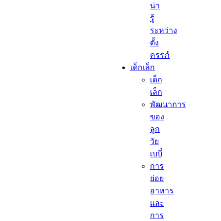
น่า
รู้
ระหว่าง
ตั้ง
ครรภ์
เด็กเล็ก​
เด็ก
เล็ก​
พัฒนาการ
ของ
ลูก
วัย
เบบี๋
การ
ย่อย
อาหาร
และ
การ