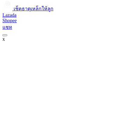
เช็คธาตุเหล็กให้ลูก​
Lazada
Shopee
แชท
x