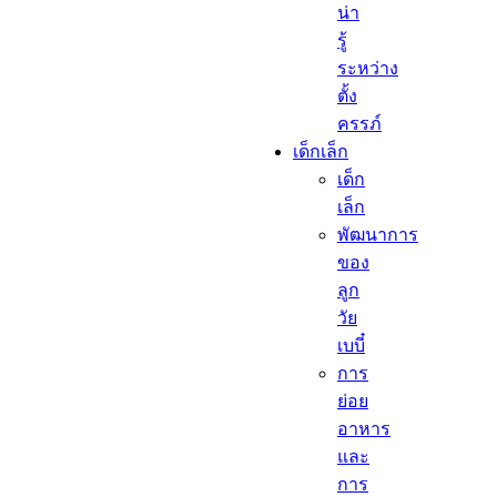
น่า
รู้
ระหว่าง
ตั้ง
ครรภ์
เด็กเล็ก​
เด็ก
เล็ก​
พัฒนาการ
ของ
ลูก
วัย
เบบี๋
การ
ย่อย
อาหาร
และ
การ