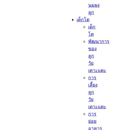
นมผง
ลูก​
เด็กโต​
เด็ก
โต​
พัฒนาการ
ของ
ลูก
วัย
เตาะแตะ
การ
เลี้ยง
ลูก
วัย
เตาะแตะ
การ
ย่อย
อาหาร