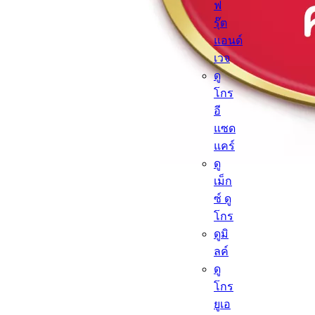
ฟ
รุ๊ต
แอนด์
เวจ
ดู
โกร
อี
แซด
แคร์
ดู
เม็ก
ซ์ ดู
โกร
ดูมิ
ลค์
ดู
โกร
ยูเอ