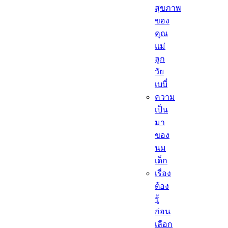
สุขภาพ
ของ
คุณ
แม่
ลูก
วัย
เบบี๋
ความ
เป็น
มา
ของ
นม
เด็ก
เรื่อง
ต้อง
รู้
ก่อน
เลือก