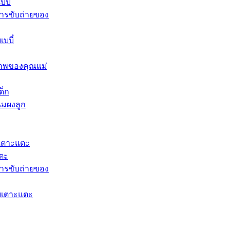
บี๋
ารขับถ่ายของ
บบี๋
าพของคุณแม่
ด็ก
นมผงลูก​
เตาะแตะ
แตะ
ารขับถ่ายของ
ยเตาะแตะ