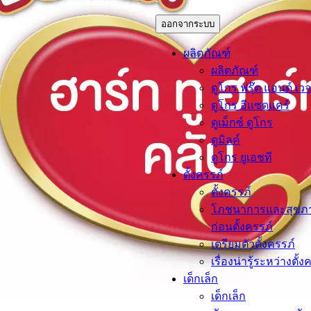
ออกจากระบบ
ผลิตภัณฑ์
ผลิตภัณฑ์
ดูโกร ฟรุ๊ต แอนด์ เวจ
ดูโกร อีแซดแคร์
ดูเม็กซ์ ดูโกร
ดูมิลค์
ดูโกร ยูเอชที
ตั้งครรภ์​
ตั้งครรภ์​
โภชนาการและสุขภ
ก่อนตั้งครรภ์
เตรียมตัวตั้งครรภ์
เรื่องน่ารู้ระหว่างตั้ง
เด็กเล็ก​
เด็กเล็ก​