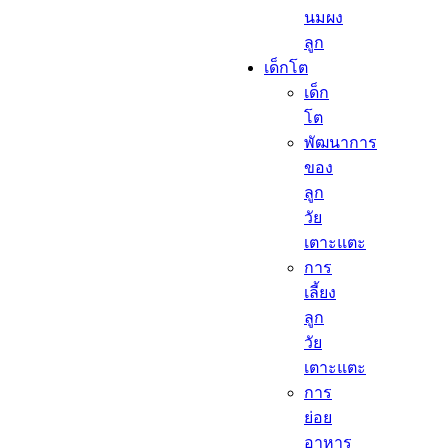
นมผง
ลูก​
เด็กโต​
เด็ก
โต​
พัฒนาการ
ของ
ลูก
วัย
เตาะแตะ
การ
เลี้ยง
ลูก
วัย
เตาะแตะ
การ
ย่อย
อาหาร