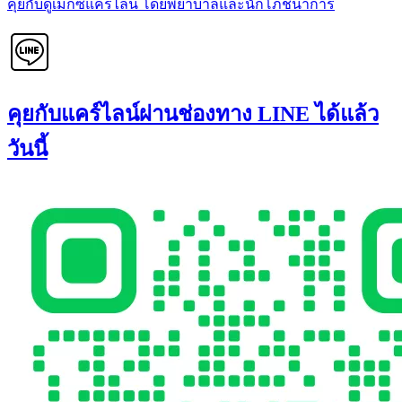
คุยกับดูเม็กซ์แคร์ไลน์ โดยพยาบาลและนักโภชนาการ
คุยกับแคร์ไลน์ผ่านช่องทาง LINE ได้แล้ว
วันนี้