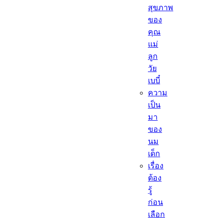
สุขภาพ
ของ
คุณ
แม่
ลูก
วัย
เบบี๋
ความ
เป็น
มา
ของ
นม
เด็ก
เรื่อง
ต้อง
รู้
ก่อน
เลือก