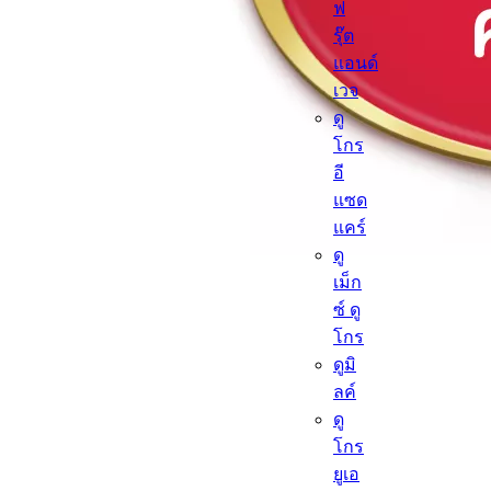
ฟ
รุ๊ต
แอนด์
เวจ
ดู
โกร
อี
แซด
แคร์
ดู
เม็ก
ซ์ ดู
โกร
ดูมิ
ลค์
ดู
โกร
ยูเอ