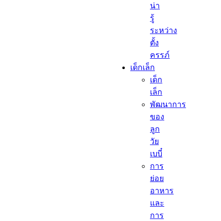
น่า
รู้
ระหว่าง
ตั้ง
ครรภ์
เด็กเล็ก​
เด็ก
เล็ก​
พัฒนาการ
ของ
ลูก
วัย
เบบี๋
การ
ย่อย
อาหาร
และ
การ