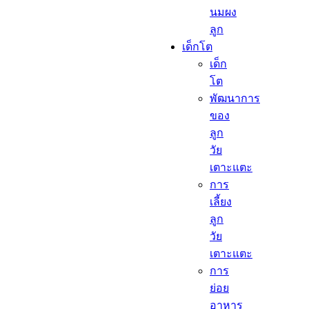
นมผง
ลูก​
เด็กโต​
เด็ก
โต​
พัฒนาการ
ของ
ลูก
วัย
เตาะแตะ
การ
เลี้ยง
ลูก
วัย
เตาะแตะ
การ
ย่อย
อาหาร