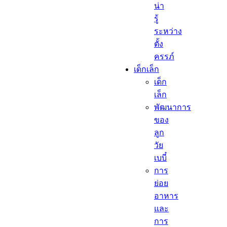
น่า
รู้
ระหว่าง
ตั้ง
ครรภ์
เด็กเล็ก​
เด็ก
เล็ก​
พัฒนาการ
ของ
ลูก
วัย
เบบี๋
การ
ย่อย
อาหาร
และ
การ