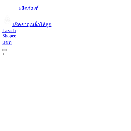
ผลิตภัณฑ์
เช็คธาตุเหล็กให้ลูก​
Lazada
Shopee
แชท
x