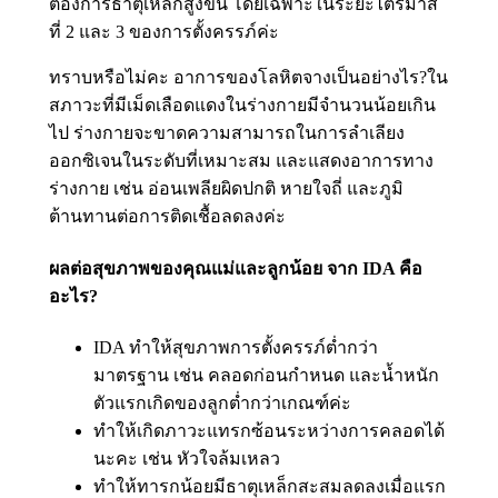
ต้องการธาตุเหล็กสูงขึ้น โดยเฉพาะในระยะไตรมาส
ที่ 2 และ 3 ของการตั้งครรภ์ค่ะ
ทราบหรือไม่คะ อาการของโลหิตจางเป็นอย่างไร?ใน
สภาวะที่มีเม็ดเลือดแดงในร่างกายมีจำนวนน้อยเกิน
ไป ร่างกายจะขาดความสามารถในการลำเลียง
ออกซิเจนในระดับที่เหมาะสม และแสดงอาการทาง
ร่างกาย เช่น อ่อนเพลียผิดปกติ หายใจถี่ และภูมิ
ต้านทานต่อการติดเชื้อลดลงค่ะ
ผลต่อสุขภาพของคุณแม่และลูกน้อย จาก IDA คือ
อะไร?
IDA ทำให้สุขภาพการตั้งครรภ์ต่ำกว่า
มาตรฐาน เช่น คลอดก่อนกำหนด และน้ำหนัก
ตัวแรกเกิดของลูกต่ำกว่าเกณฑ์ค่ะ
ทำให้เกิดภาวะแทรกซ้อนระหว่างการคลอดได้
นะคะ เช่น หัวใจล้มเหลว
ทำให้ทารกน้อยมีธาตุเหล็กสะสมลดลงเมื่อแรก