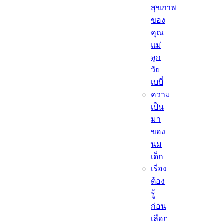
สุขภาพ
ของ
คุณ
แม่
ลูก
วัย
เบบี๋
ความ
เป็น
มา
ของ
นม
เด็ก
เรื่อง
ต้อง
รู้
ก่อน
เลือก