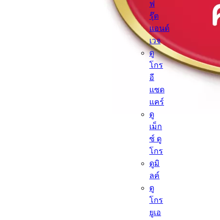
ฟ
รุ๊ต
แอนด์
เวจ
ดู
โกร
อี
แซด
แคร์
ดู
เม็ก
ซ์ ดู
โกร
ดูมิ
ลค์
ดู
โกร
ยูเอ