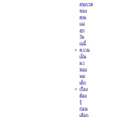
สุขภาพ
ของ
คุณ
แม่
ลูก
วัย
เบบี๋
ความ
เป็น
มา
ของ
นม
เด็ก
เรื่อง
ต้อง
รู้
ก่อน
เลือก