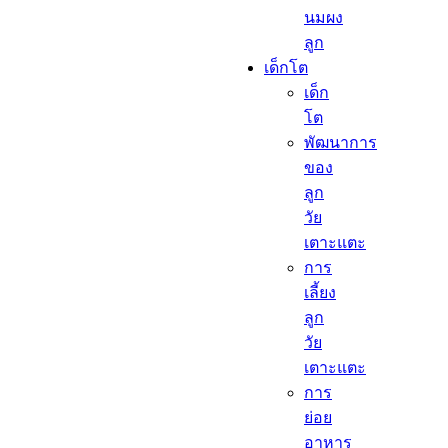
นมผง
ลูก​
เด็กโต​
เด็ก
โต​
พัฒนาการ
ของ
ลูก
วัย
เตาะแตะ
การ
เลี้ยง
ลูก
วัย
เตาะแตะ
การ
ย่อย
อาหาร