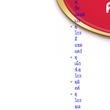
ฟ
รุ๊ต
แอนด์
เวจ
ดู
โกร
อี
แซด
แคร์
ดู
เม็ก
ซ์ ดู
โกร
ดูมิ
ลค์
ดู
โกร
ยูเอ