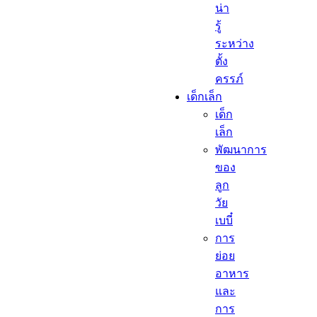
น่า
รู้
ระหว่าง
ตั้ง
ครรภ์
เด็กเล็ก​
เด็ก
เล็ก​
พัฒนาการ
ของ
ลูก
วัย
เบบี๋
การ
ย่อย
อาหาร
และ
การ