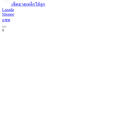
เช็คธาตุเหล็กให้ลูก​
Lazada
Shopee
แชท
x