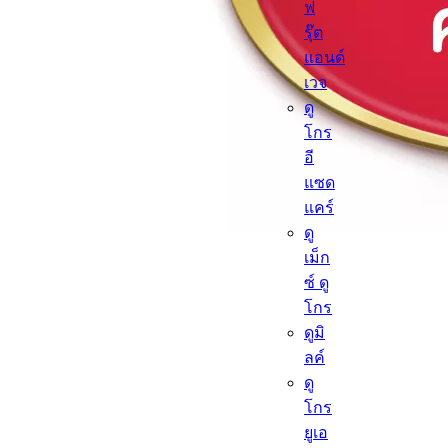
ฟ
รุ๊ต
แอนด์
เวจ
ดู
โกร
อี
แซด
แคร์
ดู
เม็ก
ซ์ ดู
โกร
ดูมิ
ลค์
ดู
โกร
ยูเอ