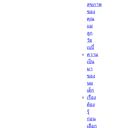
สุขภาพ
ของ
คุณ
แม่
ลูก
วัย
เบบี๋
ความ
เป็น
มา
ของ
นม
เด็ก
เรื่อง
ต้อง
รู้
ก่อน
เลือก