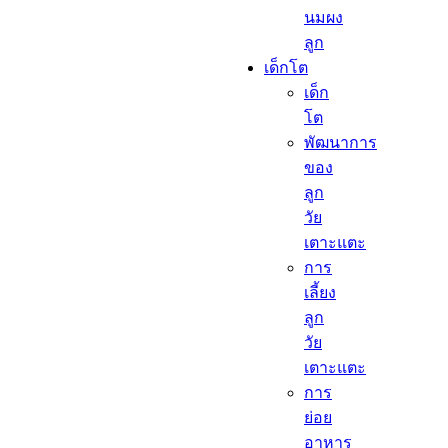
นมผง
ลูก​
เด็กโต​
เด็ก
โต​
พัฒนาการ
ของ
ลูก
วัย
เตาะแตะ
การ
เลี้ยง
ลูก
วัย
เตาะแตะ
การ
ย่อย
อาหาร