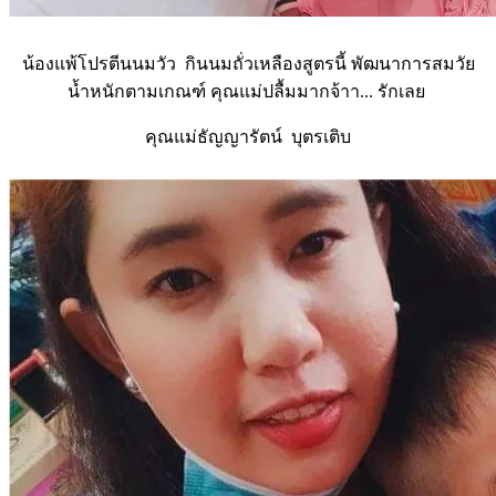
น้องแพ้โปรตีนนมวัว กินนมถั่วเหลืองสูตรนี้ พัฒนาการสมวัย
น้ำหนักตามเกณฑ์ คุณแม่ปลื้มมากจ้าา... รักเลย
คุณแม่ธัญญารัตน์ บุตรเติบ