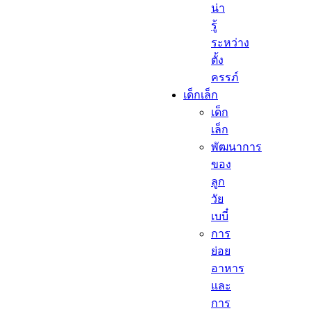
น่า
รู้
ระหว่าง
ตั้ง
ครรภ์
เด็กเล็ก​
เด็ก
เล็ก​
พัฒนาการ
ของ
ลูก
วัย
เบบี๋
การ
ย่อย
อาหาร
และ
การ