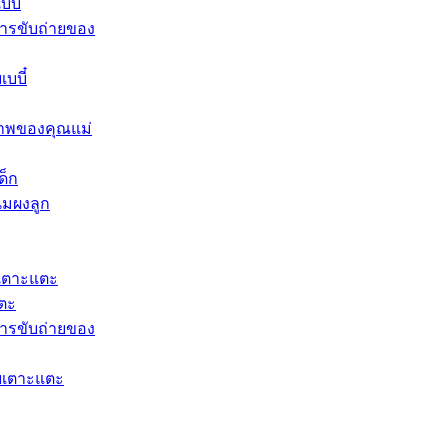
บี๋
ารขับถ่ายของ
บบี๋
าพของคุณแม่
ด็ก
นมผงลูก​
เตาะแตะ
แตะ
ารขับถ่ายของ
ยเตาะแตะ