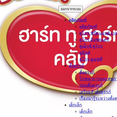
ออกจากระบบ
ผลิตภัณฑ์
ผลิตภัณฑ์
ดูโกร ฟรุ๊ต แอนด์ เวจ
ดูโกร อีแซดแคร์
ดูเม็กซ์ ดูโกร
ดูมิลค์
ดูโกร ยูเอชที
ตั้งครรภ์​
ตั้งครรภ์​
โภชนาการและสุขภ
ก่อนตั้งครรภ์
เตรียมตัวตั้งครรภ์
เรื่องน่ารู้ระหว่างตั้ง
เด็กเล็ก​
เด็กเล็ก​