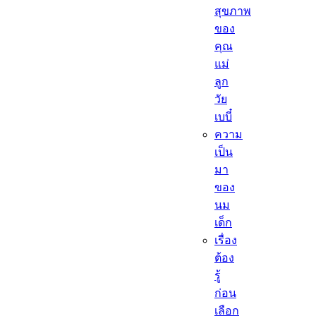
สุขภาพ
ของ
คุณ
แม่
ลูก
วัย
เบบี๋
ความ
เป็น
มา
ของ
นม
เด็ก
เรื่อง
ต้อง
รู้
ก่อน
เลือก