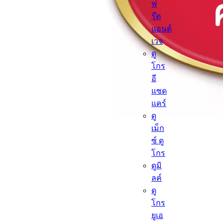
ฟ
รุ๊ต
แอนด์
เวจ
ดู
โกร
อี
แซด
แคร์
ดู
เม็ก
ซ์ ดู
โกร
ดูมิ
ลค์
ดู
โกร
ยูเอ