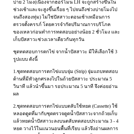
บ่าย 2 โมง(เนื่องจากฮอร์โมน LH จะถูกสร้างขึ้นใน
ช่วงเช้าและจะสูงขึ้นเรื่อย ๆ ไปจนถึงช่วงบ่ายโมงไป
จนถึงสองทุ่ม) ไม่ใช่ปัสสาวะตอนเช้าเหมือนการ
ตรวจตั้งครรภ์ โดยควรจำกัดปริมาณการบริโภค
ของเหลวก่อนทำการทดสอบอย่างน้อย 2 ชั่วโมง และ
เก็บปัสสาวะช่วงเวลาเดียวกันทุกวัน
ชุดทดสอบการตกไข่ จากน้ำปัสสาวะ มีให้เลือกใช้ 3
รูปแบบ ดังนี้
1.ชุดทดสอบการตกไข่แบบจุ่ม (Strip) จุ่มแถบทดสอบ
ด้านที่มีหัวลูกศรลงไปในถ้วยปัสสาวะ ประมาณ 5
วินาที แล้วนำขึ้นมา รอประมาณ 5 นาที จึงค่อยอ่าน
ผล
2.ชุดทดสอบการตกไข่แบบตลับใช้หยด (Cassette) ใช้
หลอดดูดที่มากับชุดตรวจดูดน้ำปัสสาวะจากถ้วยเก็บ
แล้วหยดน้ำปัสสาวะลงบนตลับทดสอบประมาณ 3 - 4
หยด วางไว้ในแนวนอนพื้นที่เรียบ แล้วจึงอ่านผลการ