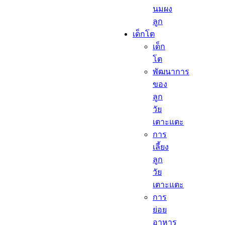
นมผง
ลูก​
เด็กโต​
เด็ก
โต​
พัฒนาการ
ของ
ลูก
วัย
เตาะแตะ
การ
เลี้ยง
ลูก
วัย
เตาะแตะ
การ
ย่อย
อาหาร