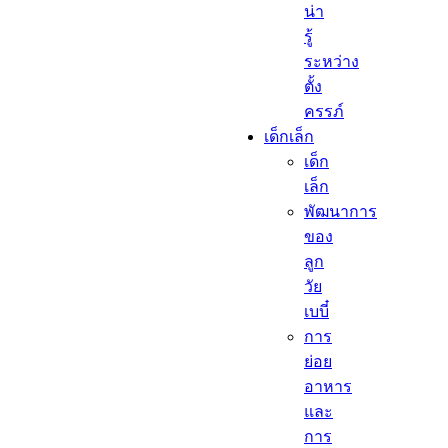
น่า
รู้
ระหว่าง
ตั้ง
ครรภ์
เด็กเล็ก​
เด็ก
เล็ก​
พัฒนาการ
ของ
ลูก
วัย
เบบี๋
การ
ย่อย
อาหาร
และ
การ