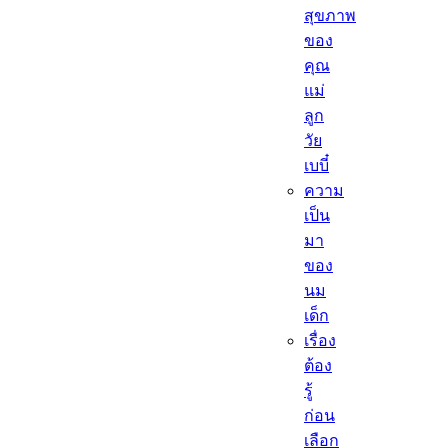
สุขภาพ
ของ
คุณ
แม่
ลูก
วัย
เบบี๋
ความ
เป็น
มา
ของ
นม
เด็ก
เรื่อง
ต้อง
รู้
ก่อน
เลือก