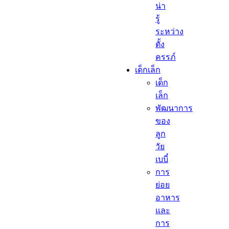
น่า
รู้
ระหว่าง
ตั้ง
ครรภ์
เด็กเล็ก​
เด็ก
เล็ก​
พัฒนาการ
ของ
ลูก
วัย
เบบี๋
การ
ย่อย
อาหาร
และ
การ