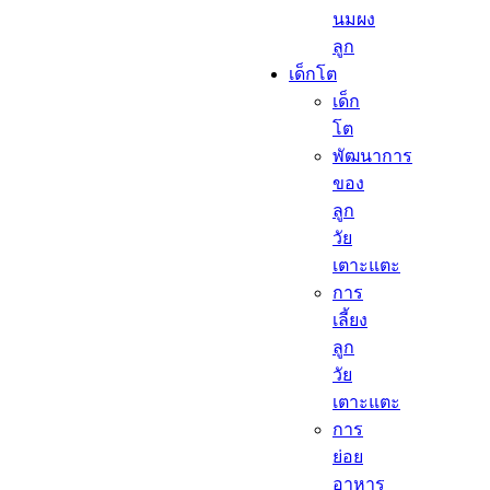
นมผง
ลูก​
เด็กโต​
เด็ก
โต​
พัฒนาการ
ของ
ลูก
วัย
เตาะแตะ
การ
เลี้ยง
ลูก
วัย
เตาะแตะ
การ
ย่อย
อาหาร