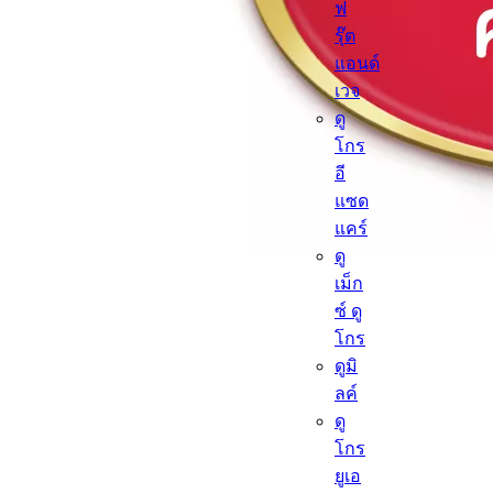
ฟ
รุ๊ต
แอนด์
เวจ
ดู
โกร
อี
แซด
แคร์
ดู
เม็ก
ซ์ ดู
โกร
ดูมิ
ลค์
ดู
โกร
ยูเอ