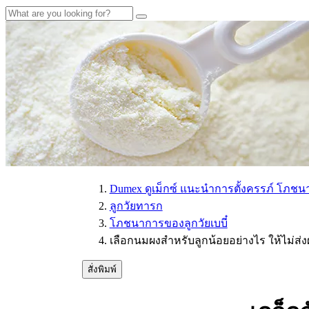
Dumex ดูเม็กซ์ แนะนำการตั้งครรภ์ โภชน
ลูกวัยทารก
โภชนาการของลูกวัยเบบี๋
เลือกนมผงสำหรับลูกน้อยอย่างไร ให้ไม่ส่
สั่งพิมพ์