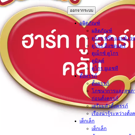
ออกจากระบบ
ผลิตภัณฑ์
ผลิตภัณฑ์
ดูโกร ฟรุ๊ต แอนด์ เวจ
ดูโกร อีแซดแคร์
ดูเม็กซ์ ดูโกร
ดูมิลค์
ดูโกร ยูเอชที
ตั้งครรภ์​
ตั้งครรภ์​
โภชนาการและสุขภ
ก่อนตั้งครรภ์
เตรียมตัวตั้งครรภ์
เรื่องน่ารู้ระหว่างตั้ง
เด็กเล็ก​
เด็กเล็ก​