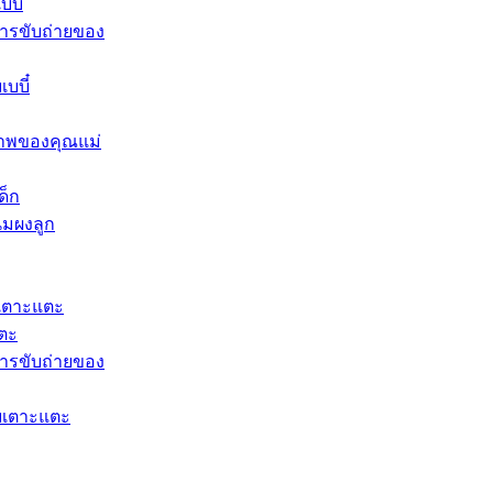
บี๋
ารขับถ่ายของ
บบี๋
าพของคุณแม่
ด็ก
นมผงลูก​
เตาะแตะ
แตะ
ารขับถ่ายของ
ยเตาะแตะ