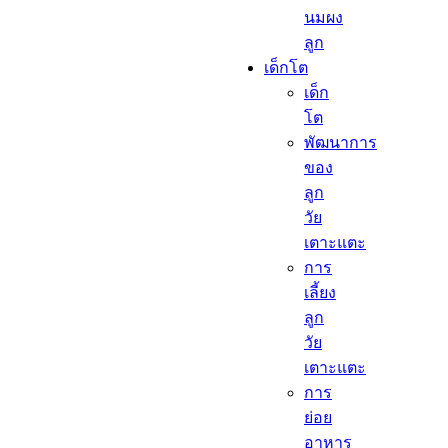
นมผง
ลูก​
เด็กโต​
เด็ก
โต​
พัฒนาการ
ของ
ลูก
วัย
เตาะแตะ
การ
เลี้ยง
ลูก
วัย
เตาะแตะ
การ
ย่อย
อาหาร