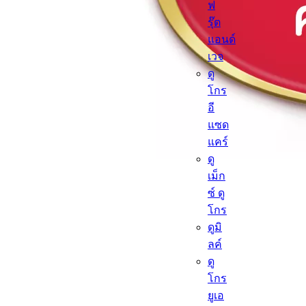
ฟ
รุ๊ต
แอนด์
เวจ
ดู
โกร
อี
แซด
แคร์
ดู
เม็ก
ซ์ ดู
โกร
ดูมิ
ลค์
ดู
โกร
ยูเอ