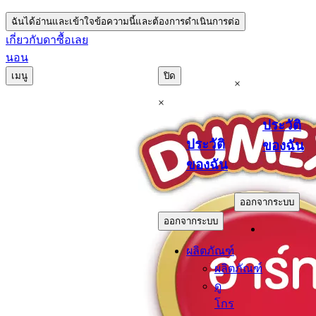
ฉันได้อ่านและเข้าใจข้อความนี้และต้องการดำเนินการต่อ
เกี่ยวกับดา
ซื้อเลย
นอน
เมนู
ปิด
×
×
ประวัติ
ประวัติ
ของฉัน
ของฉัน
.
.
ออกจากระบบ
ออกจากระบบ
ผลิตภัณฑ์
ผลิตภัณฑ์
ดู
โกร