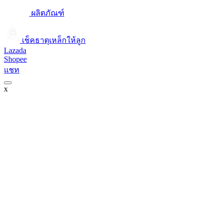
ผลิตภัณฑ์
เช็คธาตุเหล็กให้ลูก​
Lazada
Shopee
แชท
x