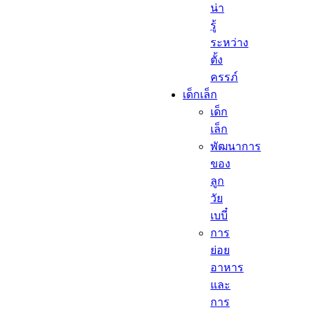
น่า
รู้
ระหว่าง
ตั้ง
ครรภ์
เด็กเล็ก​
เด็ก
เล็ก​
พัฒนาการ
ของ
ลูก
วัย
เบบี๋
การ
ย่อย
อาหาร
และ
การ