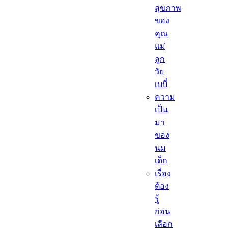
สุขภาพ
ของ
คุณ
แม่
ลูก
วัย
เบบี๋
ความ
เป็น
มา
ของ
นม
เด็ก
เรื่อง
ต้อง
รู้
ก่อน
เลือก