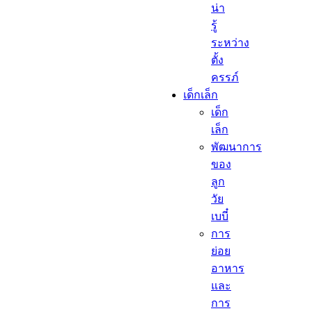
น่า
รู้
ระหว่าง
ตั้ง
ครรภ์
เด็กเล็ก​
เด็ก
เล็ก​
พัฒนาการ
ของ
ลูก
วัย
เบบี๋
การ
ย่อย
อาหาร
และ
การ