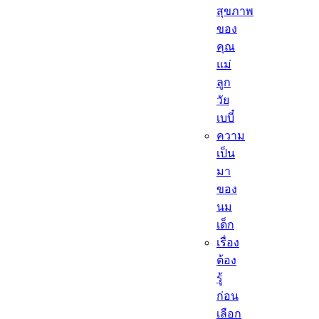
สุขภาพ
ของ
คุณ
แม่
ลูก
วัย
เบบี๋
ความ
เป็น
มา
ของ
นม
เด็ก
เรื่อง
ต้อง
รู้
ก่อน
เลือก