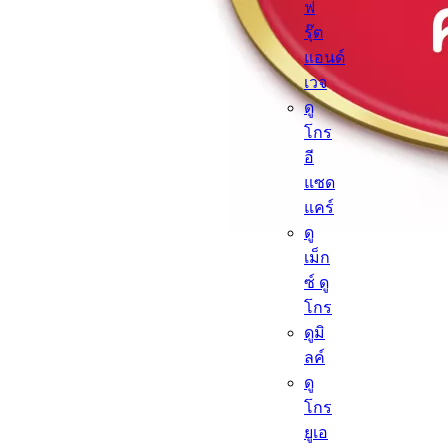
ฟ
รุ๊ต
แอนด์
เวจ
ดู
โกร
อี
แซด
แคร์
ดู
เม็ก
ซ์ ดู
โกร
ดูมิ
ลค์
ดู
โกร
ยูเอ