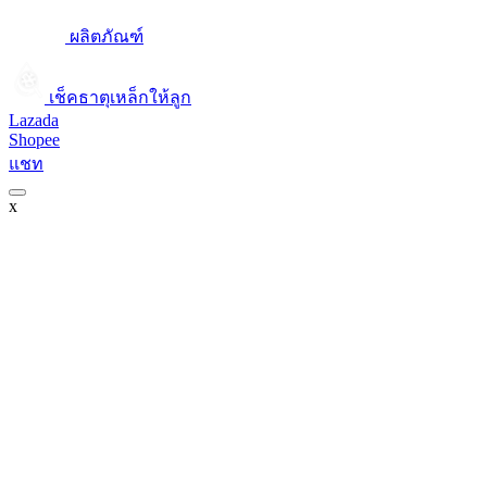
ผลิตภัณฑ์
เช็คธาตุเหล็กให้ลูก​
Lazada
Shopee
แชท
x