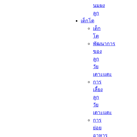
นมผง
ลูก​
เด็กโต​
เด็ก
โต​
พัฒนาการ
ของ
ลูก
วัย
เตาะแตะ
การ
เลี้ยง
ลูก
วัย
เตาะแตะ
การ
ย่อย
อาหาร