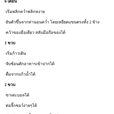
6 เดือน
·เริ่มพลิกคว่ำพลิกหงาย
·ยันตัวขึ้นจากท่านอนคว่ำ โดยเหยียดแขนตรงทั้ง 2 ข้าง
·คว้าของมือเดียว สลับมือถือของได้
1 ขวบ
·เริ่มก้าวเดิน
·จับช้อนตักอาหารเข้าปากได้
·ดื่มจากแก้วน้ำได้
2 ขวบ
·ขาเตะบอลได้
·ต่อจิ๊กซอว์ง่ายๆได้