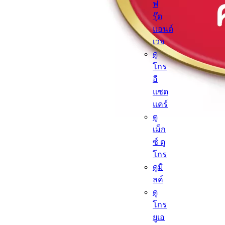
ฟ
รุ๊ต
แอนด์
เวจ
ดู
โกร
อี
แซด
แคร์
ดู
เม็ก
ซ์ ดู
โกร
ดูมิ
ลค์
ดู
โกร
ยูเอ