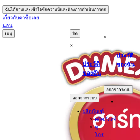
ฉันได้อ่านและเข้าใจข้อความนี้และต้องการดำเนินการต่อ
เกี่ยวกับดา
ซื้อเลย
นอน
เมนู
ปิด
×
×
ประวัติ
ประวัติ
ของฉัน
ของฉัน
.
.
ออกจากระบบ
ออกจากระบบ
ผลิตภัณฑ์
ผลิตภัณฑ์
ดู
โกร