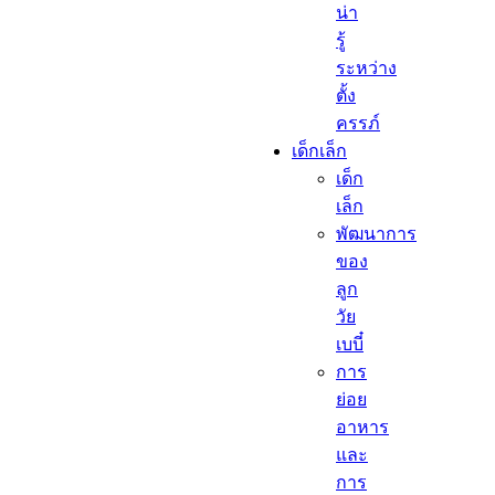
น่า
รู้
ระหว่าง
ตั้ง
ครรภ์
เด็กเล็ก​
เด็ก
เล็ก​
พัฒนาการ
ของ
ลูก
วัย
เบบี๋
การ
ย่อย
อาหาร
และ
การ