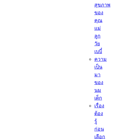
สุขภาพ
ของ
คุณ
แม่
ลูก
วัย
เบบี๋
ความ
เป็น
มา
ของ
นม
เด็ก
เรื่อง
ต้อง
รู้
ก่อน
เลือก