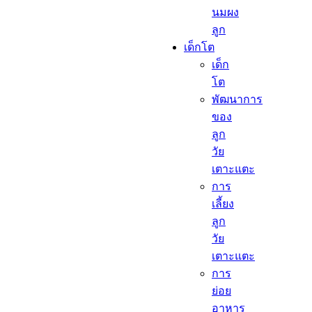
นมผง
ลูก​
เด็กโต​
เด็ก
โต​
พัฒนาการ
ของ
ลูก
วัย
เตาะแตะ
การ
เลี้ยง
ลูก
วัย
เตาะแตะ
การ
ย่อย
อาหาร