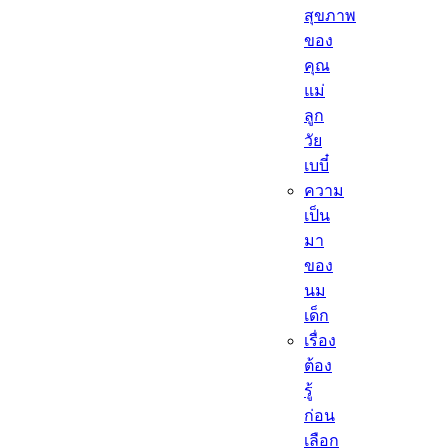
สุขภาพ
ของ
คุณ
แม่
ลูก
วัย
เบบี๋
ความ
เป็น
มา
ของ
นม
เด็ก
เรื่อง
ต้อง
รู้
ก่อน
เลือก