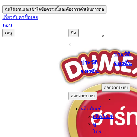
ฉันได้อ่านและเข้าใจข้อความนี้และต้องการดำเนินการต่อ
เกี่ยวกับดา
ซื้อเลย
นอน
เมนู
ปิด
×
×
ประวัติ
ประวัติ
ของฉัน
ของฉัน
.
.
ออกจากระบบ
ออกจากระบบ
ผลิตภัณฑ์
ผลิตภัณฑ์
ดู
โกร