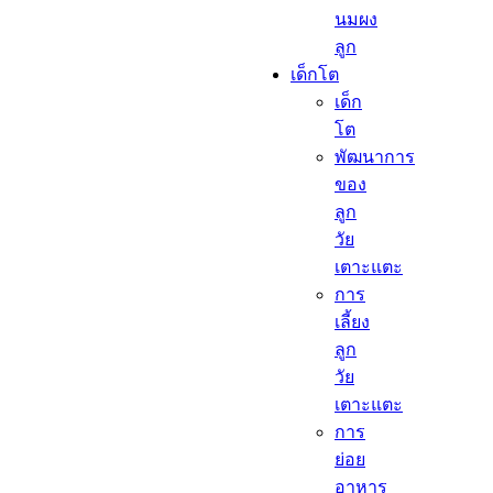
นมผง
ลูก​
เด็กโต​
เด็ก
โต​
พัฒนาการ
ของ
ลูก
วัย
เตาะแตะ
การ
เลี้ยง
ลูก
วัย
เตาะแตะ
การ
ย่อย
อาหาร