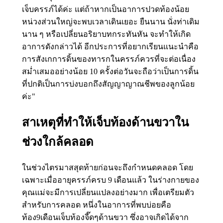
เจ็บครรภ์ได้ค่ะ แต่ถ้าหากเป็นอาการปวดท้องน้อย
หน่วงส่วนใหญ่จะพบเวลาเดินเยอะ ยืนนาน นั่งท่าเดิม
นาน ๆ หรือเปลี่ยนอริยาบทกระทันหัน จะทำให้เกิด
อาการดังกล่าวได้ อีกประการที่อยากเรียนแนะนำคือ
การสังเกการดิ้นของทารกในครรภ์ควรที่จะต่อเนื่อง
สม่ำเสมออย่างน้อย 10 ครั้งต่อวันจะถือว่าเป็นการดิ้น
ที่ปกติเป็นการบ่งบอกถึงสัญญาญาณชีพของลูกน้อย
ค่ะ"
สาเหตุที่ทำให้เจ็บท้องด้านขวาใน
ช่วงใกล้คลอด
ในช่วงไตรมาสสุดท้ายก่อนจะถึงกำหนดคลอด โดย
เฉพาะเมื่ออายุครรภ์ครบ 9 เดือนแล้ว ในร่างกายของ
คุณแม่จะมีการเปลี่ยนแปลงอย่างมาก เพื่อเตรียมตัว
สำหรับการคลอด หนึ่งในอาการที่พบบ่อยคือ
ท้อง9เดือนเจ็บท้องจี๊ดๆด้านขวา ซึ่งอาจเกิดได้จาก