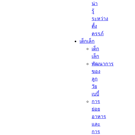
น่า
รู้
ระหว่าง
ตั้ง
ครรภ์
เด็กเล็ก​
เด็ก
เล็ก​
พัฒนาการ
ของ
ลูก
วัย
เบบี๋
การ
ย่อย
อาหาร
และ
การ