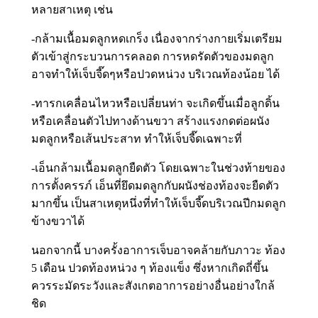
หลายสาเหตุ เช่น
-กล้ามเนื้อมดลูกหดเกร็ง เนื่องจากร่างกายเริ่มเตรียม
ตัวเข้าสู่กระบวนการคลอด การหดรัดตัวของมดลูก
อาจทำให้เจ็บจี๊ดๆหรือปวดหน่วง บริเวณท้องน้อย ได้
-ทารกเคลื่อนไหวหรือเปลี่ยนท่า จะเกิดขึ้นเมื่อลูกดิ้น
หรือเคลื่อนตัวไปทางด้านขวา สร้างแรงกดต่อผนัง
มดลูกหรือเส้นประสาท ทำให้เจ็บจี๊ดเฉพาะที่
-เอ็นกล้ามเนื้อมดลูกยืดตัว โดยเฉพาะในช่วงท้ายของ
การตั้งครรภ์ เอ็นที่ยึดมดลูกกับผนังช่องท้องจะยืดตัว
มากขึ้น เป็นสาเหตุหนึ่งที่ทำให้เจ็บจี๊ดบริเวณปีกมดลูก
ข้างขวาได้
นอกจากนี้ บางครั้งอาการเจ็บอาจคล้ายกับภาวะ ท้อง
5 เดือน ปวดท้องหน่วง ๆ ท้องแข็ง ซึ่งหากเกิดถี่ขึ้น
ควรระมัดระวังและสังเกตอาการอย่างอื่นอย่างใกล้
ชิด