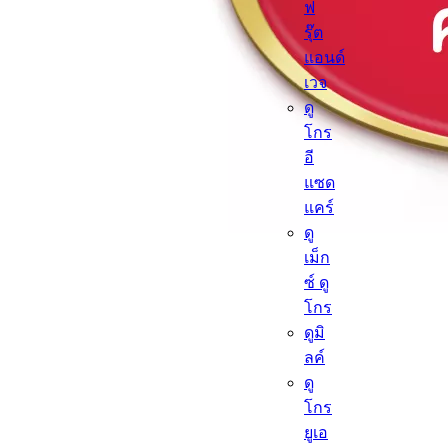
ฟ
รุ๊ต
แอนด์
เวจ
ดู
โกร
อี
แซด
แคร์
ดู
เม็ก
ซ์ ดู
โกร
ดูมิ
ลค์
ดู
โกร
ยูเอ