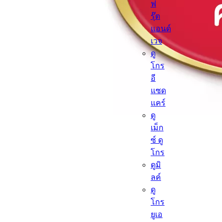
ฟ
รุ๊ต
แอนด์
เวจ
ดู
โกร
อี
แซด
แคร์
ดู
เม็ก
ซ์ ดู
โกร
ดูมิ
ลค์
ดู
โกร
ยูเอ