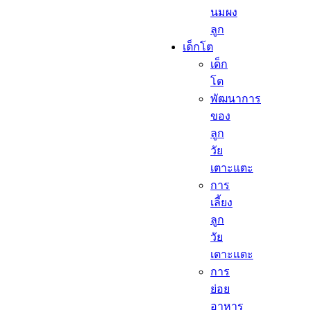
นมผง
ลูก​
เด็กโต​
เด็ก
โต​
พัฒนาการ
ของ
ลูก
วัย
เตาะแตะ
การ
เลี้ยง
ลูก
วัย
เตาะแตะ
การ
ย่อย
อาหาร