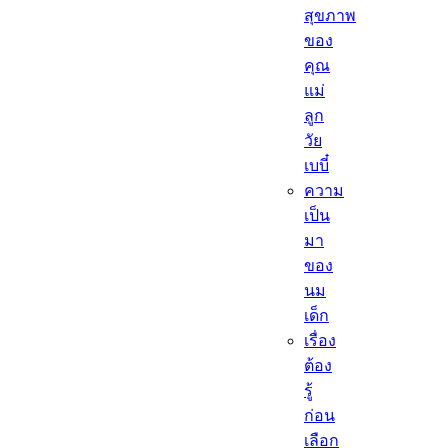
สุขภาพ
ของ
คุณ
แม่
ลูก
วัย
เบบี๋
ความ
เป็น
มา
ของ
นม
เด็ก
เรื่อง
ต้อง
รู้
ก่อน
เลือก