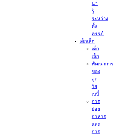
น่า
รู้
ระหว่าง
ตั้ง
ครรภ์
เด็กเล็ก​
เด็ก
เล็ก​
พัฒนาการ
ของ
ลูก
วัย
เบบี๋
การ
ย่อย
อาหาร
และ
การ