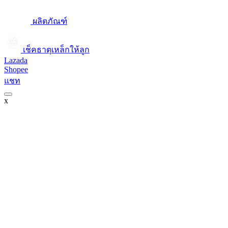
ผลิตภัณฑ์
เช็คธาตุเหล็กให้ลูก​
Lazada
Shopee
แชท
x