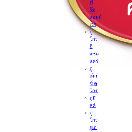
ฟ
รุ๊ต
แอนด์
เวจ
ดู
โกร
อี
แซด
แคร์
ดู
เม็ก
ซ์ ดู
โกร
ดูมิ
ลค์
ดู
โกร
ยูเอ