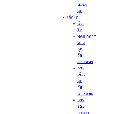
นมผง
ลูก​
เด็กโต​
เด็ก
โต​
พัฒนาการ
ของ
ลูก
วัย
เตาะแตะ
การ
เลี้ยง
ลูก
วัย
เตาะแตะ
การ
ย่อย
อาหาร