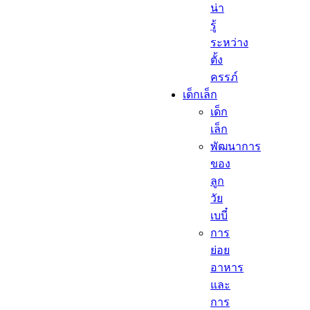
น่า
รู้
ระหว่าง
ตั้ง
ครรภ์
เด็กเล็ก​
เด็ก
เล็ก​
พัฒนาการ
ของ
ลูก
วัย
เบบี๋
การ
ย่อย
อาหาร
และ
การ