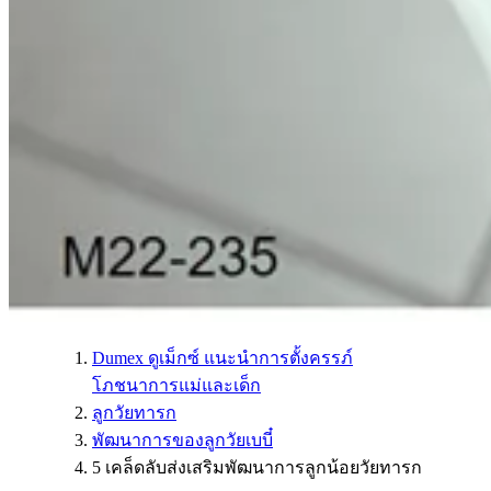
Dumex ดูเม็กซ์ แนะนำการตั้งครรภ์
โภชนาการแม่และเด็ก
ลูกวัยทารก
พัฒนาการของลูกวัยเบบี๋
5 เคล็ดลับส่งเสริมพัฒนาการลูกน้อยวัยทารก