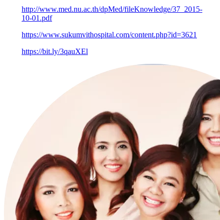
http://www.med.nu.ac.th/dpMed/fileKnowledge/37_2015-
10-01.pdf
https://www.sukumvithospital.com/content.php?id=3621
https://bit.ly/3qauXEl