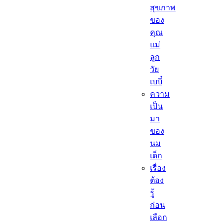
สุขภาพ
ของ
คุณ
แม่
ลูก
วัย
เบบี๋
ความ
เป็น
มา
ของ
นม
เด็ก
เรื่อง
ต้อง
รู้
ก่อน
เลือก