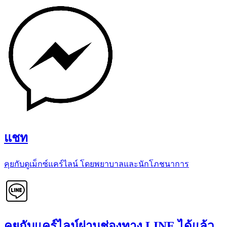
แชท
คุยกับดูเม็กซ์แคร์ไลน์ โดยพยาบาลและนักโภชนาการ
คุยกับแคร์ไลน์ผ่านช่องทาง LINE ได้แล้ว