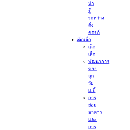
น่า
รู้
ระหว่าง
ตั้ง
ครรภ์
เด็กเล็ก​
เด็ก
เล็ก​
พัฒนาการ
ของ
ลูก
วัย
เบบี๋
การ
ย่อย
อาหาร
และ
การ