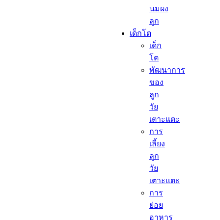
นมผง
ลูก​
เด็กโต​
เด็ก
โต​
พัฒนาการ
ของ
ลูก
วัย
เตาะแตะ
การ
เลี้ยง
ลูก
วัย
เตาะแตะ
การ
ย่อย
อาหาร