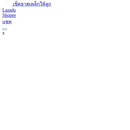
เช็คธาตุเหล็กให้ลูก​
Lazada
Shopee
แชท
x