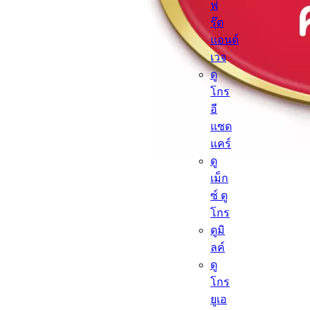
ฟ
รุ๊ต
แอนด์
เวจ
ดู
โกร
อี
แซด
แคร์
ดู
เม็ก
ซ์ ดู
โกร
ดูมิ
ลค์
ดู
โกร
ยูเอ