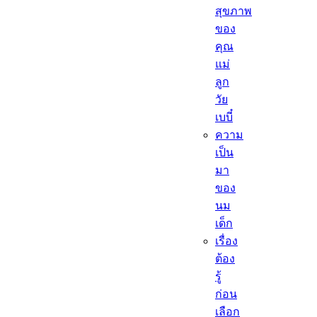
สุขภาพ
ของ
คุณ
แม่
ลูก
วัย
เบบี๋
ความ
เป็น
มา
ของ
นม
เด็ก
เรื่อง
ต้อง
รู้
ก่อน
เลือก