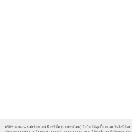
บริษัท ดานอน สเปเชียลไลซ์ นิวทริชั่น (ประเทศไทย) จำกัด ใช้คุกกี้และเทคโนโลยีติดตา