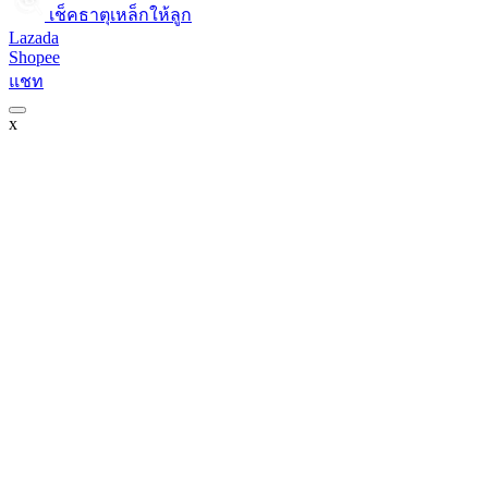
เช็คธาตุเหล็กให้ลูก​
Lazada
Shopee
แชท
x