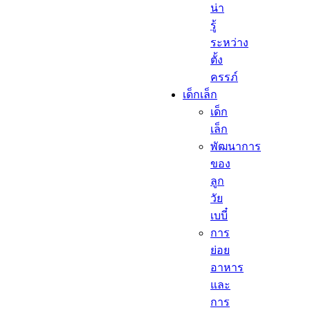
น่า
รู้
ระหว่าง
ตั้ง
ครรภ์
เด็กเล็ก​
เด็ก
เล็ก​
พัฒนาการ
ของ
ลูก
วัย
เบบี๋
การ
ย่อย
อาหาร
และ
การ