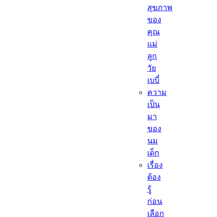
สุขภาพ
ของ
คุณ
แม่
ลูก
วัย
เบบี๋
ความ
เป็น
มา
ของ
นม
เด็ก
เรื่อง
ต้อง
รู้
ก่อน
เลือก