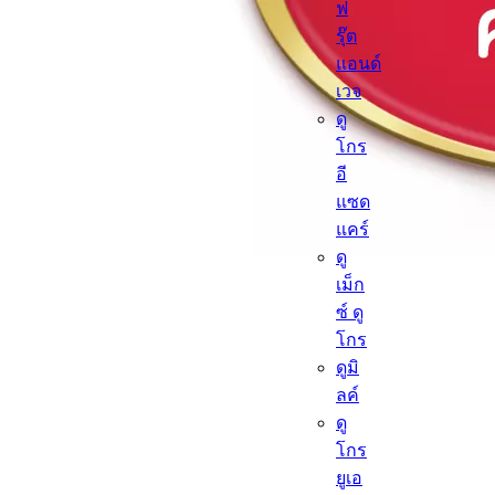
ฟ
รุ๊ต
แอนด์
เวจ
ดู
โกร
อี
แซด
แคร์
ดู
เม็ก
ซ์ ดู
โกร
ดูมิ
ลค์
ดู
โกร
ยูเอ