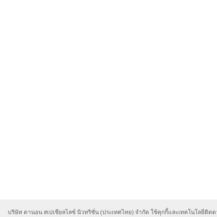
บริษัท ดานอน สเปเชียลไลซ์ นิวทริชั่น (ประเทศไทย) จำกัด ใช้คุกกี้และเทคโนโลยีติดตา