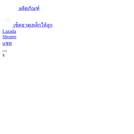
ผลิตภัณฑ์
เช็คธาตุเหล็กให้ลูก​
Lazada
Shopee
แชท
x