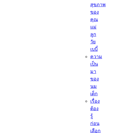
สุขภาพ
ของ
คุณ
แม่
ลูก
วัย
เบบี๋
ความ
เป็น
มา
ของ
นม
เด็ก
เรื่อง
ต้อง
รู้
ก่อน
เลือก