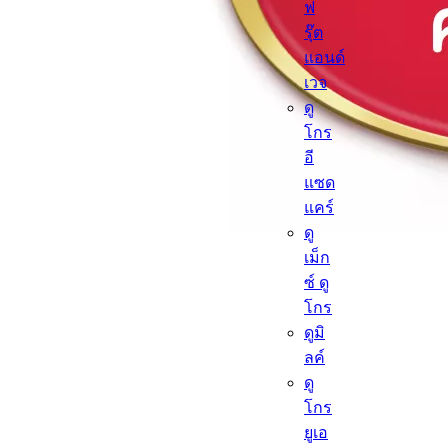
ฟ
รุ๊ต
แอนด์
เวจ
ดู
โกร
อี
แซด
แคร์
ดู
เม็ก
ซ์ ดู
โกร
ดูมิ
ลค์
ดู
โกร
ยูเอ