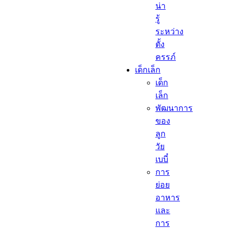
น่า
รู้
ระหว่าง
ตั้ง
ครรภ์
เด็กเล็ก​
เด็ก
เล็ก​
พัฒนาการ
ของ
ลูก
วัย
เบบี๋
การ
ย่อย
อาหาร
และ
การ