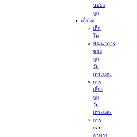
นมผง
ลูก​
เด็กโต​
เด็ก
โต​
พัฒนาการ
ของ
ลูก
วัย
เตาะแตะ
การ
เลี้ยง
ลูก
วัย
เตาะแตะ
การ
ย่อย
อาหาร