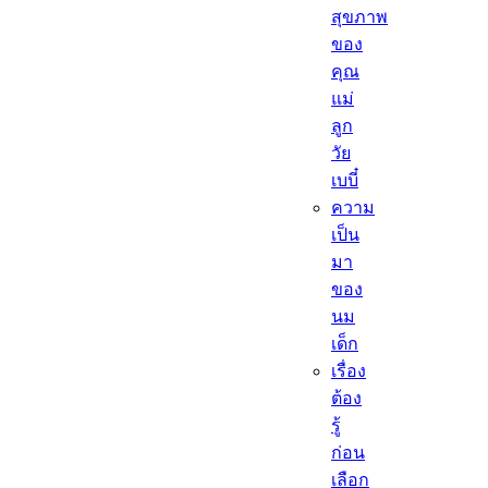
สุขภาพ
ของ
คุณ
แม่
ลูก
วัย
เบบี๋
ความ
เป็น
มา
ของ
นม
เด็ก
เรื่อง
ต้อง
รู้
ก่อน
เลือก