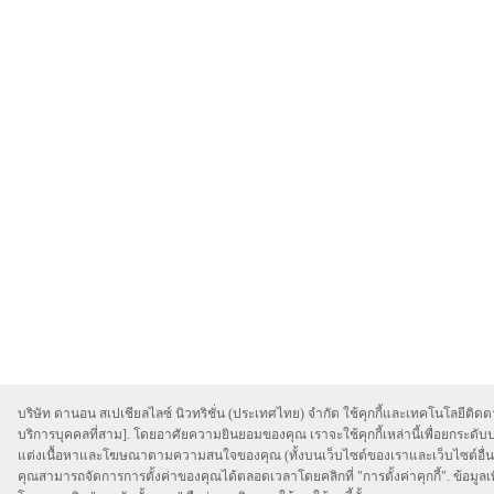
บริษัท ดานอน สเปเชียลไลซ์ นิวทริชั่น (ประเทศไทย) จำกัด ใช้คุกกี้และเทคโนโลยีติดตา
บริการบุคคลที่สาม]. โดยอาศัยความยินยอมของคุณ เราจะใช้คุกกี้เหล่านี้เพื่อยกระด
แต่งเนื้อหาและโฆษณาตามความสนใจของคุณ (ทั้งบนเว็บไซต์ของเราและเว็บไซต์อื่น) แล
คุณสามารถจัดการการตั้งค่าของคุณได้ตลอดเวลาโดยคลิกที่ "การตั้งค่าคุกกี้". ข้อมูลเพิ่