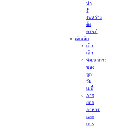
น่า
รู้
ระหว่าง
ตั้ง
ครรภ์
เด็กเล็ก​
เด็ก
เล็ก​
พัฒนาการ
ของ
ลูก
วัย
เบบี๋
การ
ย่อย
อาหาร
และ
การ