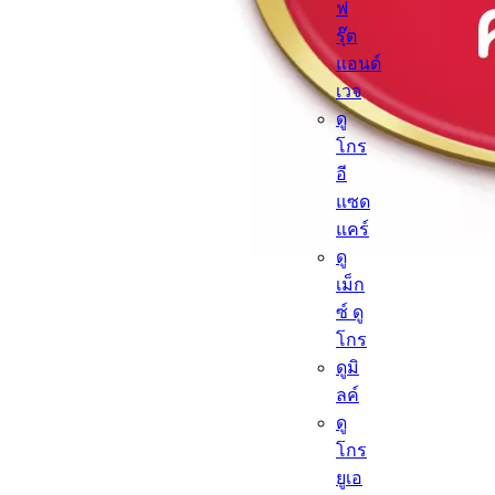
ฟ
รุ๊ต
แอนด์
เวจ
ดู
โกร
อี
แซด
แคร์
ดู
เม็ก
ซ์ ดู
โกร
ดูมิ
ลค์
ดู
โกร
ยูเอ