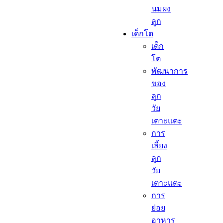
นมผง
ลูก​
เด็กโต​
เด็ก
โต​
พัฒนาการ
ของ
ลูก
วัย
เตาะแตะ
การ
เลี้ยง
ลูก
วัย
เตาะแตะ
การ
ย่อย
อาหาร