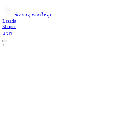
เช็คธาตุเหล็กให้ลูก​
Lazada
Shopee
แชท
x