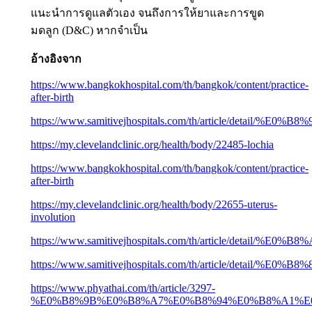
แนะนำการดูแลตัวเอง จนถึงการให้ยาและการขูด
มดลูก (D&C) หากจำเป็น
อ้างอิงจาก
https://www.bangkokhospital.com/th/bangkok/content/practice-
after-birth
https://www.samitivejhospitals.com/th/arti
https://my.clevelandclinic.org/health/body/22485-lochia
https://www.bangkokhospital.com/th/bangkok/content/practice-
after-birth
https://my.clevelandclinic.org/health/body/22655-uterus-
involution
https://www.samitivejhospitals.com/th/arti
https://www.samitivejhospitals.com/th/artic
https://www.phyathai.com/th/article/3297-
%E0%B8%9B%E0%B8%A7%E0%B8%94%E0%B8%A1%E