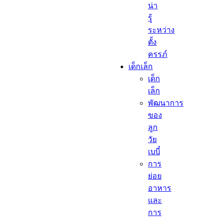
น่า
รู้
ระหว่าง
ตั้ง
ครรภ์
เด็กเล็ก​
เด็ก
เล็ก​
พัฒนาการ
ของ
ลูก
วัย
เบบี๋
การ
ย่อย
อาหาร
และ
การ