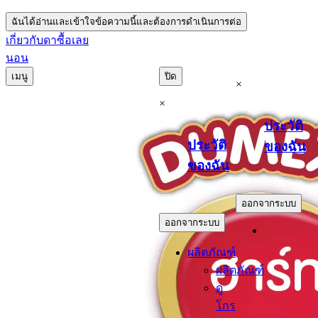
ฉันได้อ่านและเข้าใจข้อความนี้และต้องการดำเนินการต่อ
เกี่ยวกับดา
ซื้อเลย
นอน
เมนู
ปิด
×
×
ประวัติ
ประวัติ
ของฉัน
ของฉัน
.
.
ออกจากระบบ
ออกจากระบบ
ผลิตภัณฑ์
ผลิตภัณฑ์
ดู
โกร