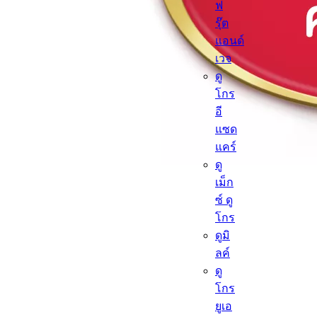
ฟ
รุ๊ต
แอนด์
เวจ
ดู
โกร
อี
แซด
แคร์
ดู
เม็ก
ซ์ ดู
โกร
ดูมิ
ลค์
ดู
โกร
ยูเอ