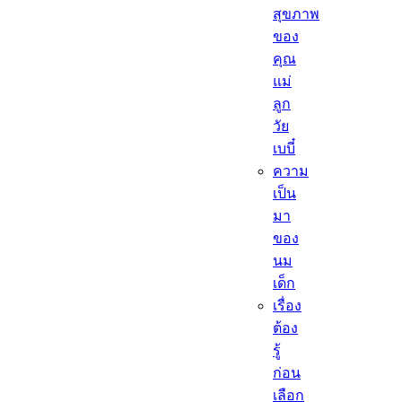
สุขภาพ
ของ
คุณ
แม่
ลูก
วัย
เบบี๋
ความ
เป็น
มา
ของ
นม
เด็ก
เรื่อง
ต้อง
รู้
ก่อน
เลือก