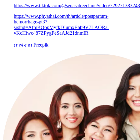
https://www.tiktok.com/@senasatreeclinic/video/72927138324
https://www.phyathai.com/th/article/postpartum-
hemorrhage-pt3?
srsltid=AfmBOopMyfkDIumxEhb9V7LAORa-
vKcHiwc487ZPygFeSaAJd21dnmIR
ภาพจาก
Freepik