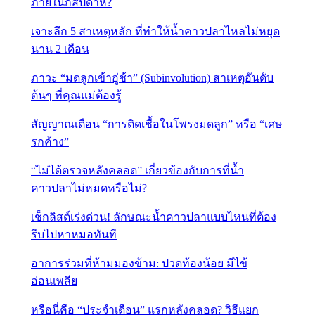
ภายในกี่สัปดาห์?
เจาะลึก 5 สาเหตุหลัก ที่ทำให้น้ำคาวปลาไหลไม่หยุด
นาน 2 เดือน
ภาวะ “มดลูกเข้าอู่ช้า” (Subinvolution) สาเหตุอันดับ
ต้นๆ ที่คุณแม่ต้องรู้
สัญญาณเตือน “การติดเชื้อในโพรงมดลูก” หรือ “เศษ
รกค้าง”
“ไม่ได้ตรวจหลังคลอด” เกี่ยวข้องกับการที่น้ำ
คาวปลาไม่หมดหรือไม่?
เช็กลิสต์เร่งด่วน! ลักษณะน้ำคาวปลาแบบไหนที่ต้อง
รีบไปหาหมอทันที
อาการร่วมที่ห้ามมองข้าม: ปวดท้องน้อย มีไข้
อ่อนเพลีย
หรือนี่คือ “ประจำเดือน” แรกหลังคลอด? วิธีแยก