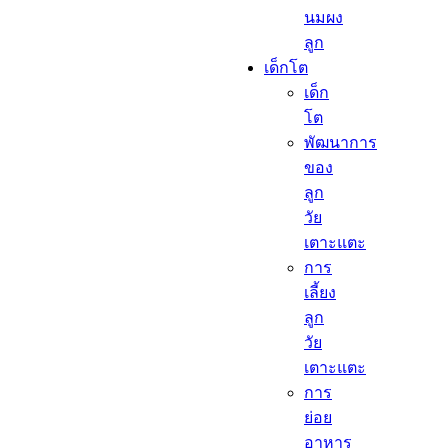
นมผง
ลูก​
เด็กโต​
เด็ก
โต​
พัฒนาการ
ของ
ลูก
วัย
เตาะแตะ
การ
เลี้ยง
ลูก
วัย
เตาะแตะ
การ
ย่อย
อาหาร