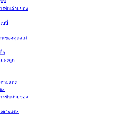
บี๋
ารขับถ่ายของ
บบี๋
าพของคุณแม่
ด็ก
นมผงลูก​
เตาะแตะ
แตะ
ารขับถ่ายของ
ยเตาะแตะ