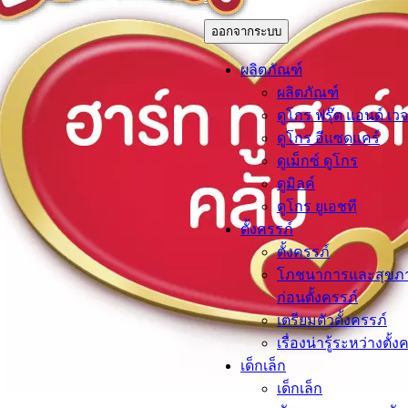
ออกจากระบบ
ผลิตภัณฑ์
ผลิตภัณฑ์
ดูโกร ฟรุ๊ต แอนด์ เวจ
ดูโกร อีแซดแคร์
ดูเม็กซ์ ดูโกร
ดูมิลค์
ดูโกร ยูเอชที
ตั้งครรภ์​
ตั้งครรภ์​
โภชนาการและสุขภ
ก่อนตั้งครรภ์
เตรียมตัวตั้งครรภ์
เรื่องน่ารู้ระหว่างตั้ง
เด็กเล็ก​
เด็กเล็ก​