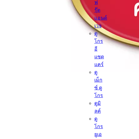
ฟ
รุ๊ต
แอนด์
เวจ
ดู
โกร
อี
แซด
แคร์
ดู
เม็ก
ซ์ ดู
โกร
ดูมิ
ลค์
ดู
โกร
ยูเอ