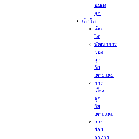
นมผง
ลูก​
เด็กโต​
เด็ก
โต​
พัฒนาการ
ของ
ลูก
วัย
เตาะแตะ
การ
เลี้ยง
ลูก
วัย
เตาะแตะ
การ
ย่อย
อาหาร