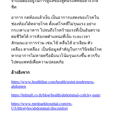
จำเป็นต้องอยู่ในการดูแลของสูตินรีแพทย์อย่างใกล้
ชิด
อาการ กดท้องแล้วเจ็บ เป็นอาการแสดงของโรคใน
ช่องท้องได้หลายโรค ตั้งแต่โรคที่ไม่รุนแรง อย่าง
กระเพาะอาหาร ไปจนถึงโรคร้ายแรงที่เป็นอันตราย
ต่อชีวิตได้ การสังเกตตำแหน่งที่เจ็บ ระยะเวลา
ลักษณะอาการร่วม เช่น ไข้ คลื่นไส้ อาเจียน ตัว
เหลือง ตาเหลือง เป็นข้อมูลสำคัญในการวินิจฉัยโรค
หากอาการไม่หายหรือมีแนวโน้มรุนแรงขึ้น ควรรีบ
ไปพบแพทย์เพื่อความปลอดภัย
อ้างอิงจาก
https://www.healthline.com/health/point-tenderness-
abdomen
https://hdmall.co.th/blog/health/abdominal-colicky-pain/
https://www.medparkhospital.com/en-
US/lifestyles/abdominal-discomfort