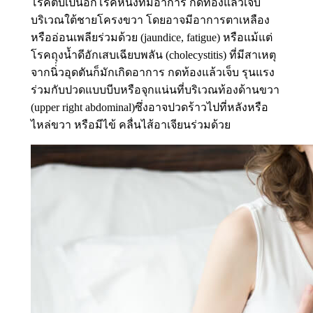
โรคตับเป็นอีกโรคหนึ่งที่มีอาการ กดท้องแล้วเจ็บ
บริเวณใต้ชายโครงขวา โดยอาจมีอาการตาเหลือง
หรืออ่อนเพลียร่วมด้วย (jaundice, fatigue) หรือแม้แต่
โรคถุงน้ำดีอักเสบเฉียบพลัน (cholecystitis) ที่มีสาเหตุ
จากนิ่่วอุดตันก็มักเกิดอาการ กดท้องแล้วเจ็บ รุนแรง
ร่วมกับปวดแบบบีบหรือจุกแน่นที่บริเวณท้องด้านขวา
(upper right abdominal)ซึ่งอาจปวดร้าวไปที่หลังหรือ
ไหล่ขวา หรือมีไข้ คลื่นไส้อาเจียนร่วมด้วย