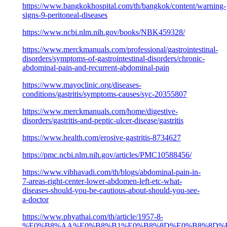
https://www.bangkokhospital.com/th/bangkok/content/warning-
signs-9-peritoneal-diseases
https://www.ncbi.nlm.nih.gov/books/NBK459328/
https://www.merckmanuals.com/professional/gastrointestinal-
disorders/symptoms-of-gastrointestinal-disorders/chronic-
abdominal-pain-and-recurrent-abdominal-pain
https://www.mayoclinic.org/diseases-
conditions/gastritis/symptoms-causes/syc-20355807
https://www.merckmanuals.com/home/digestive-
disorders/gastritis-and-peptic-ulcer-disease/gastritis
https://www.health.com/erosive-gastritis-8734627
https://pmc.ncbi.nlm.nih.gov/articles/PMC10588456/
https://www.vibhavadi.com/th/blogs/abdominal-pain-in-
7-areas-right-center-lower-abdomen-left-etc-what-
diseases-should-you-be-cautious-about-should-you-see-
a-doctor
https://www.phyathai.com/th/article/1957-8-
%E0%B8%AA%E0%B8%B1%E0%B8%8D%E0%B8%8D%E