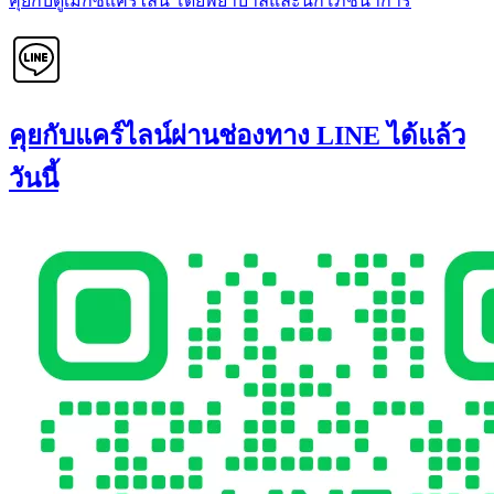
คุยกับดูเม็กซ์แคร์ไลน์ โดยพยาบาลและนักโภชนาการ
คุยกับแคร์ไลน์ผ่านช่องทาง LINE ได้แล้ว
วันนี้