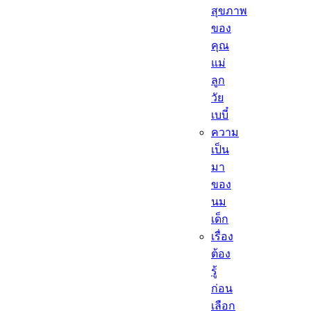
สุขภาพ
ของ
คุณ
แม่
ลูก
วัย
เบบี๋
ความ
เป็น
มา
ของ
นม
เด็ก
เรื่อง
ต้อง
รู้
ก่อน
เลือก