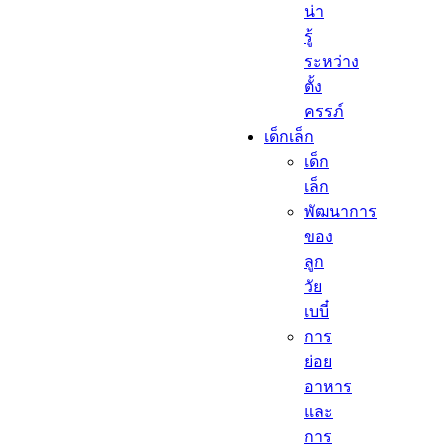
น่า
รู้
ระหว่าง
ตั้ง
ครรภ์
เด็กเล็ก​
เด็ก
เล็ก​
พัฒนาการ
ของ
ลูก
วัย
เบบี๋
การ
ย่อย
อาหาร
และ
การ