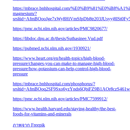
https://mbrace.bnhhospital.com/%E0%B9%81%E0
magnesium/?
srsltid=AfmBOooJge7xWy8HiVmSfpDb8tr203JUsyyj8ISt0F
https://pmc.ncbi.nlm.nih.gov/articles/PMC9820677/
https://libdoc.dpu.ac.th/thesis/Suthasinee.Vud.pdf
https://pubmed.ncbi.nlm.nih.gov/1930921/
https://www.heart.org/en/health-topics/high-blood-
pressure/changes-you-can-make-to-manage-high-blood-
pressure/how-potassium-can-help-control-high-blood-
pressure
https://mbrace.bnhhospital.com/phosphorus/?
srsltid=AfmBOoq2SF9Sxo6yzYnds6QbiFZ9B1AOr8czS46
https://pmc.ncbi.nlm.nih.gov/articles/PMC7599912/
https://www.health.harvard.edu/staying-healthy/the-best-
foods-for-vitamins-and-minerals
ภาพจาก
Freepik