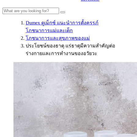
Dumex ดูเม็กซ์ แนะนำการตั้งครรภ์
โภชนาการแม่และเด็ก
โภชนาการและสุขภาพของแม่
ประโยชน์ของธาตุ แร่ธาตุมีความสำคัญต่อ
ร่างกายและการทำงานของอวัยวะ