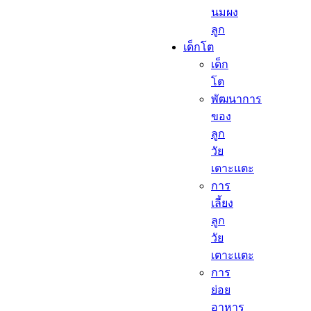
นมผง
ลูก​
เด็กโต​
เด็ก
โต​
พัฒนาการ
ของ
ลูก
วัย
เตาะแตะ
การ
เลี้ยง
ลูก
วัย
เตาะแตะ
การ
ย่อย
อาหาร