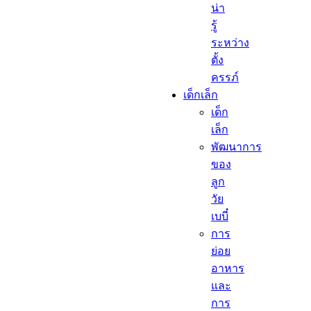
น่า
รู้
ระหว่าง
ตั้ง
ครรภ์
เด็กเล็ก​
เด็ก
เล็ก​
พัฒนาการ
ของ
ลูก
วัย
เบบี๋
การ
ย่อย
อาหาร
และ
การ