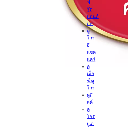
ฟ
รุ๊ต
แอนด์
เวจ
ดู
โกร
อี
แซด
แคร์
ดู
เม็ก
ซ์ ดู
โกร
ดูมิ
ลค์
ดู
โกร
ยูเอ