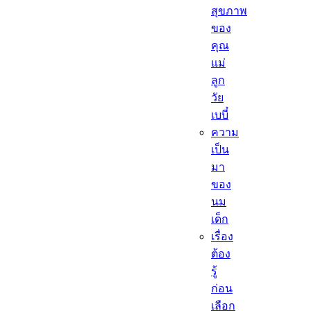
สุขภาพ
ของ
คุณ
แม่
ลูก
วัย
เบบี๋
ความ
เป็น
มา
ของ
นม
เด็ก
เรื่อง
ต้อง
รู้
ก่อน
เลือก