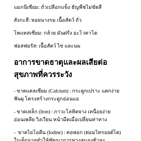
แมกนีเซียม: ถั่วเปลือกแข็ง ธัญพืชไม่ขัดสี
สังกะสี: หอยนางรม เนื้อสัตว์ ถั่ว
โพแทสเซียม: กล้วย มันฝรั่ง อะโวคาโด
ฟอสฟอรัส: เนื้อสัตว์ ไข่ และนม
อาการขาดธาตุและผลเสียต่อ
สุขภาพที่ควรระวัง
- ขาดแคลเซียม (Calcium) : กระดูกเปราะ แตกง่าย
ฟันผุ โครงสร้างกระดูกอ่อนแอ
- ขาดเหล็ก (Iron) : ภาวะโลหิตจาง เหนื่อยง่าย
อ่อนเพลีย วิงเวียน หน้ามืดเมื่อเปลี่ยนท่าทาง
- ขาดไอโอดีน (Iodine) : คอพอก (ต่อมไทรอยด์โต)
ในเด็กอาจทำให้พัฒนาการทางสมองช้าลง