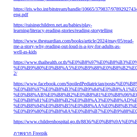
https://iris.who.int/bitstream/handle/10665/379837/9789292743
eng.pdf
https://raisingchildren.net.au/babies/play-
learning/literacy-reading-stories/reading-storytelling
https://www.theguardian.com/books/article/2024/may/05/read-
me-a-story-why-reading-out-loud-is-a-joy-for-adults-as-
well-as-kids
https://www.thaihealth.or.th/%E0%B8%97%E0%B8
%E0%B9%80%E0%B8%A5%E0%B9%88%E0%B8%B2%E0
2/
https://www.facebook.com/SpoiledPediatricia
%E0%B8%97%E0%B8%B3%E0%B9%84%E0%B8%A1%E0
%E0%B8%AB%E0%B8%B2%E0%B8%81%E0%B8%96%E
%E0%B8%81%E0%B8%B2%E0%B8%A3%E0%B8%AD%E
%E0%B8%94%E0%B8%B5%E0%B8%AA%E0%B8%B3%E
%E0%B9%80%E0%B8%8A%E0%B8%B7%E0%B9%88%E0%B
https://www.childrenhospital.go.th/8836/
ภาพจาก
Freepik