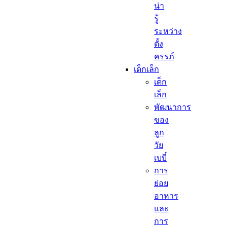
น่า
รู้
ระหว่าง
ตั้ง
ครรภ์
เด็กเล็ก​
เด็ก
เล็ก​
พัฒนาการ
ของ
ลูก
วัย
เบบี๋
การ
ย่อย
อาหาร
และ
การ