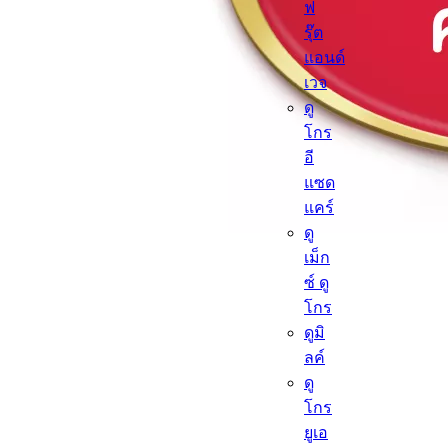
ฟ
รุ๊ต
แอนด์
เวจ
ดู
โกร
อี
แซด
แคร์
ดู
เม็ก
ซ์ ดู
โกร
ดูมิ
ลค์
ดู
โกร
ยูเอ