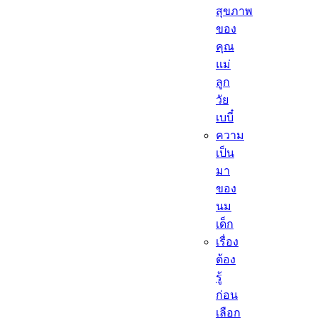
สุขภาพ
ของ
คุณ
แม่
ลูก
วัย
เบบี๋
ความ
เป็น
มา
ของ
นม
เด็ก
เรื่อง
ต้อง
รู้
ก่อน
เลือก