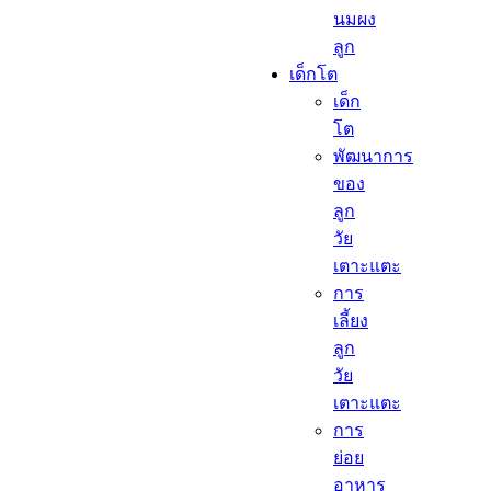
นมผง
ลูก​
เด็กโต​
เด็ก
โต​
พัฒนาการ
ของ
ลูก
วัย
เตาะแตะ
การ
เลี้ยง
ลูก
วัย
เตาะแตะ
การ
ย่อย
อาหาร