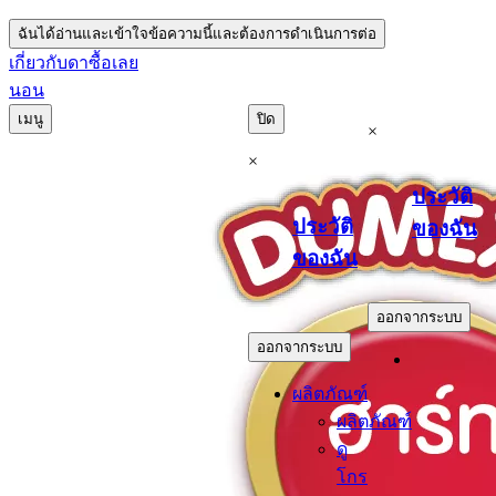
ฉันได้อ่านและเข้าใจข้อความนี้และต้องการดำเนินการต่อ
เกี่ยวกับดา
ซื้อเลย
นอน
เมนู
ปิด
×
×
ประวัติ
ประวัติ
ของฉัน
ของฉัน
.
.
ออกจากระบบ
ออกจากระบบ
ผลิตภัณฑ์
ผลิตภัณฑ์
ดู
โกร