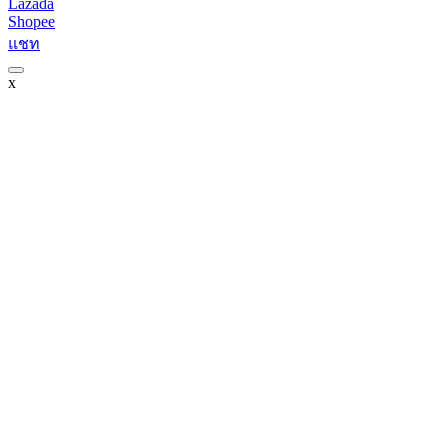
Lazada
Shopee
แชท
x