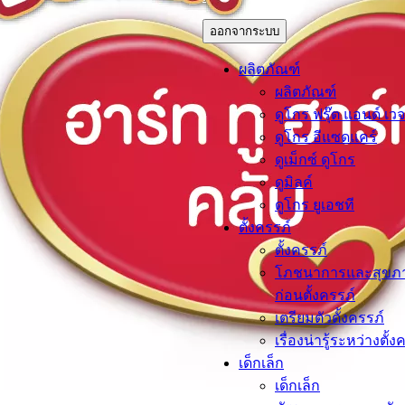
ออกจากระบบ
ผลิตภัณฑ์
ผลิตภัณฑ์
ดูโกร ฟรุ๊ต แอนด์ เวจ
ดูโกร อีแซดแคร์
ดูเม็กซ์ ดูโกร
ดูมิลค์
ดูโกร ยูเอชที
ตั้งครรภ์​
ตั้งครรภ์​
โภชนาการและสุขภ
ก่อนตั้งครรภ์
เตรียมตัวตั้งครรภ์
เรื่องน่ารู้ระหว่างตั้ง
เด็กเล็ก​
เด็กเล็ก​