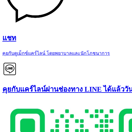
แชท
คุยกับดูเม็กซ์แคร์ไลน์ โดยพยาบาลและนักโภชนาการ
คุยกับแคร์ไลน์ผ่านช่องทาง LINE ได้แล้ววันน