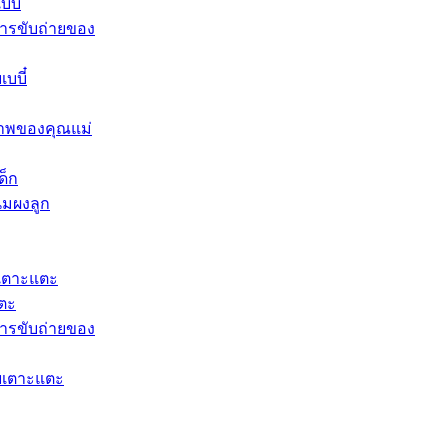
บี๋
ารขับถ่ายของ
บบี๋
าพของคุณแม่
ด็ก
นมผงลูก​
เตาะแตะ
แตะ
ารขับถ่ายของ
ยเตาะแตะ