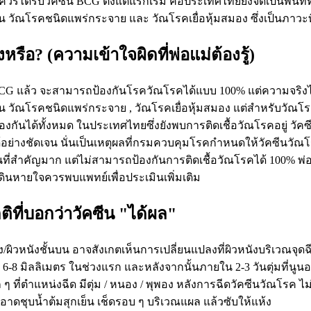
ยควรได้รับวัคซีน BCG ตั้งแต่แรกเริ่ม คือประเทศไทยยังจัดเป็นพื้นที่
ช่น วัณโรคชนิดแพร่กระจาย และ วัณโรคเยื่อหุ้มสมอง ซึ่งเป็นภา
รือ? (ความเข้าใจผิดที่พ่อแม่ต้องรู้)
CG แล้ว จะสามารถป้องกันโรควัณโรคได้แบบ 100% แต่ความจริงไม่ได
 วัณโรคชนิดแพร่กระจาย , วัณโรคเยื่อหุ้มสมอง แต่สำหรับวัณโรค
ถป้องกันได้ทั้งหมด ในประเทศไทยซึ่งยังพบการติดเชื้อวัณโรคอยู่ 
่างชัดเจน นั่นเป็นเหตุผลที่กรมควบคุมโรคกำหนดให้วัคซีนวัณโรค
งกันที่สำคัญมาก แต่ไม่สามารถป้องกันการติดเชื้อวัณโรคได้ 100% 
ดินหายใจควรพบแพทย์เพื่อประเมินเพิ่มเติม
ิที่บอกว่าวัคซีน "ได้ผล"
/ผิวหนังชั้นบน อาจสังเกตเห็นการเปลี่ยนแปลงที่ผิวหนังบริเวณจุดฉ
 มิลลิเมตร ในช่วงแรก และหลังจากนั้นภายใน 2-3 วันตุ่มที่นูนอาจ
็ก ๆ ที่ตำแหน่งฉีด มีตุ่ม / หนอง / พุพอง หลังการฉีดวัคซีนวัณโรค
อาดชุบน้ำต้มสุกเย็น เช็ดรอบ ๆ บริเวณแผล แล้วซับให้แห้ง