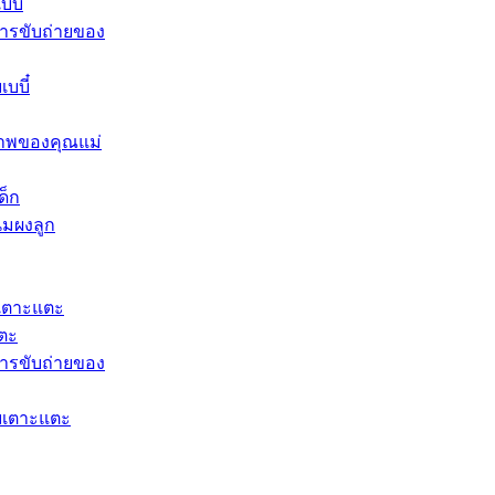
บี๋
ารขับถ่ายของ
บบี๋
าพของคุณแม่
ด็ก
นมผงลูก​
เตาะแตะ
แตะ
ารขับถ่ายของ
ยเตาะแตะ