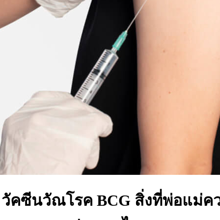
 วัคซีนวัณโรค BCG สิ่งที่พ่อแม่ค