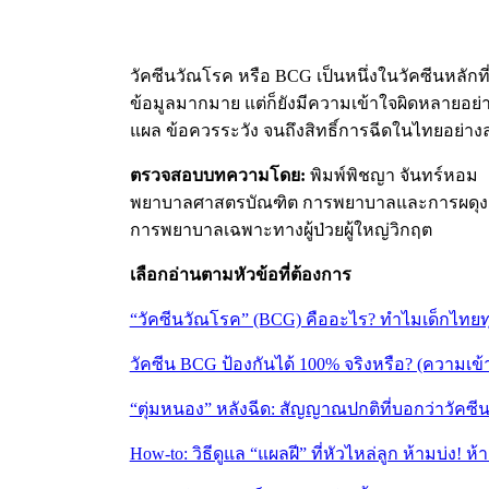
วัคซีนวัณโรค หรือ BCG เป็นหนึ่งในวัคซีนหลักที
ข้อมูลมากมาย แต่ก็ยังมีความเข้าใจผิดหลายอย่
แผล ข้อควรระวัง จนถึงสิทธิ์การฉีดในไทยอย่างละเ
ตรวจสอบบทความโดย:
พิมพ์พิชญา จันทร์หอม
พยาบาลศาสตรบัณฑิต การพยาบาลและการผดุง
การพยาบาลเฉพาะทางผู้ป่วยผู้ใหญ่วิกฤต
เลือกอ่านตามหัวข้อที่ต้องการ
“วัคซีนวัณโรค” (BCG) คืออะไร? ทำไมเด็กไทยทุ
วัคซีน BCG ป้องกันได้ 100% จริงหรือ? (ความเข้าใจ
“ตุ่มหนอง” หลังฉีด: สัญญาณปกติที่บอกว่าวัคซีน
How-to: วิธีดูแล “แผลฝี” ที่หัวไหล่ลูก ห้ามบ่ง! 