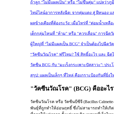
ถ้าลูก “ไม่มีแผลเป็น” หรือ “ไม่ขึ้นตุ่ม” แปลว่าภู
ไทม์ไลน์อาการหลังฉีด: จากตุ่มแดง สู่ ฝีหนอง 
ผลข้างเคียงที่ต้องระวัง: เมื่อไหร่ที่ “ต่อมน้ำเหล
เด็กกลุ่มไหนที่ "ห้าม" หรือ "ควรเลื่อน" การฉีด
ผู้ใหญ่ที่ “ไม่มีแผลเป็น BCG” จำเป็นต้องไปฉี
“วัคซีนวัณโรค” ฟรีไหม? ใช้ สิทธิ์อะไร และ ฉีดไ
วัคซีน BCG กับ “มะเร็งกระเพาะปัสสาวะ”: ประโ
สรุป: แผลเป็นเล็กๆ ที่ไหล่ คือเกราะป้องกันที่ยิ่
"วัคซีนวัณโรค" (BCG) คืออะไร?
วัคซีนวัณโรค หรือ วัคซีนบีซีจี (Bacillus Calmet
พันธุ์ที่ถูกทำให้อ่อนฤทธิ์ ซึ่งไม่สามารถทำให้เ