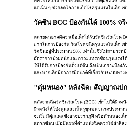
ที่ควรให้แก่ทารก ตั้งแต่แรกเกิด เหตุผลที่เด็กไท
แต่เนิ่น ๆ ช่วยลดโอกาสเกิดโรครุนแรงในเด็ก เ
วัคซีน BCG ป้องกันได้ 100% จริงห
หลายคนอาจคิดว่าเมื่อเด็กได้รับวัคซีนวัณโรค B
มากในการป้องกัน วัณโรคชนิดรุนแรงในเด็ก เช่น
วัคซีนอยู่ที่ประมาณ 50% เท่านั้น จึงไม่สามาร
อัตราการป่วยหนักและภาวะแทรกซ้อนรุนแรงได้อย
ให้ได้รับการป้องกันตั้งแต่ต้น ถือเป็นเกราะป้อ
และหากเด็กมีอาการผิดปกติที่เกี่ยวกับระบบทางเ
"ตุ่มหนอง" หลังฉีด: สัญญาณปกต
หลังจากฉีดวัคซีนวัณโรค (BCG) เข้าไปใต้ผิวหนัง
ผิวหนังให้โป่งนูนและเห็นรูขุมขนขนาดประมาณ 6-8
จะเริ่มมีตุ่มแดง ซึ่งอาจปรากฏฝี หรือหัวหนองเล
แทรกซ้อน เมื่อมีแผลที่ตำแหน่งฉีดควรใช้สำลีสะ