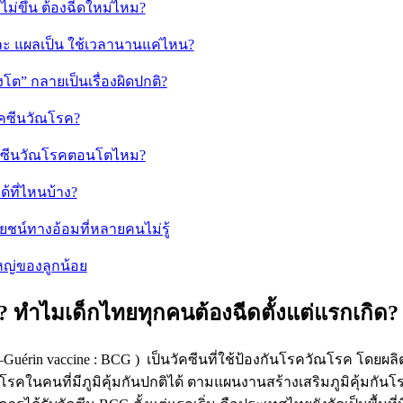
มิไม่ขึ้น ต้องฉีดใหม่ไหม?
และ แผลเป็น ใช้เวลานานแค่ไหน?
ืองโต” กลายเป็นเรื่องผิดปกติ?
วัคซีนวัณโรค?
ดวัคซีนวัณโรคตอนโตไหม?
ด้ที่ไหนบ้าง?
ยชน์ทางอ้อมที่หลายคนไม่รู้
งใหญ่ของลูกน้อย
 ทำไมเด็กไทยทุกคนต้องฉีดตั้งแต่แรกเกิด?
te–Guérin vaccine : BCG ) เป็นวัคซีนที่ใช้ป้องกันโรควัณโรค โดยผล
กิดโรคในคนที่มีภูมิคุ้มกันปกติได้ ตามแผนงานสร้างเสริมภูมิคุ้มก