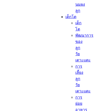
นมผง
ลูก​
เด็กโต​
เด็ก
โต​
พัฒนาการ
ของ
ลูก
วัย
เตาะแตะ
การ
เลี้ยง
ลูก
วัย
เตาะแตะ
การ
ย่อย
อาหาร