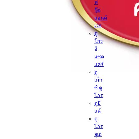
ฟ
รุ๊ต
แอนด์
เวจ
ดู
โกร
อี
แซด
แคร์
ดู
เม็ก
ซ์ ดู
โกร
ดูมิ
ลค์
ดู
โกร
ยูเอ