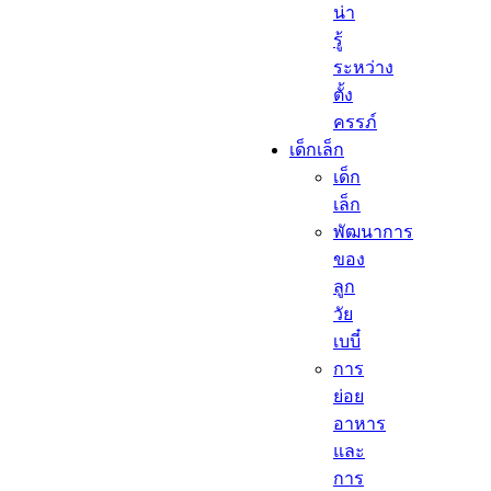
น่า
รู้
ระหว่าง
ตั้ง
ครรภ์
เด็กเล็ก​
เด็ก
เล็ก​
พัฒนาการ
ของ
ลูก
วัย
เบบี๋
การ
ย่อย
อาหาร
และ
การ