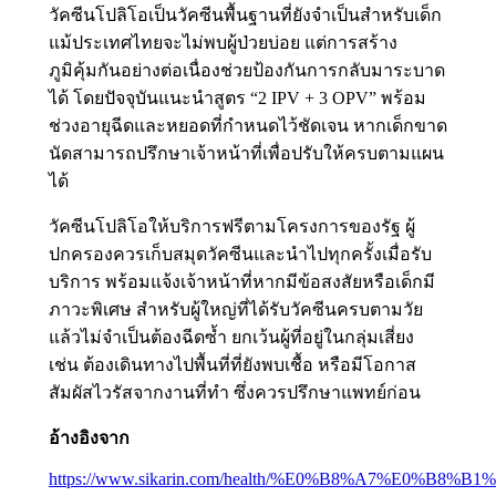
วัคซีนโปลิโอเป็นวัคซีนพื้นฐานที่ยังจำเป็นสำหรับเด็ก
แม้ประเทศไทยจะไม่พบผู้ป่วยบ่อย แต่การสร้าง
ภูมิคุ้มกันอย่างต่อเนื่องช่วยป้องกันการกลับมาระบาด
ได้ โดยปัจจุบันแนะนำสูตร “2 IPV + 3 OPV” พร้อม
ช่วงอายุฉีดและหยอดที่กำหนดไว้ชัดเจน หากเด็กขาด
นัดสามารถปรึกษาเจ้าหน้าที่เพื่อปรับให้ครบตามแผน
ได้
วัคซีนโปลิโอให้บริการฟรีตามโครงการของรัฐ ผู้
ปกครองควรเก็บสมุดวัคซีนและนำไปทุกครั้งเมื่อรับ
บริการ พร้อมแจ้งเจ้าหน้าที่หากมีข้อสงสัยหรือเด็กมี
ภาวะพิเศษ สำหรับผู้ใหญ่ที่ได้รับวัคซีนครบตามวัย
แล้วไม่จำเป็นต้องฉีดซ้ำ ยกเว้นผู้ที่อยู่ในกลุ่มเสี่ยง
เช่น ต้องเดินทางไปพื้นที่ที่ยังพบเชื้อ หรือมีโอกาส
สัมผัสไวรัสจากงานที่ทำ ซึ่งควรปรึกษาแพทย์ก่อน
อ้างอิงจาก
https://www.sikarin.com/health/%E0%B8%A7%E