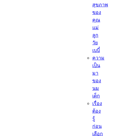
สุขภาพ
ของ
คุณ
แม่
ลูก
วัย
เบบี๋
ความ
เป็น
มา
ของ
นม
เด็ก
เรื่อง
ต้อง
รู้
ก่อน
เลือก