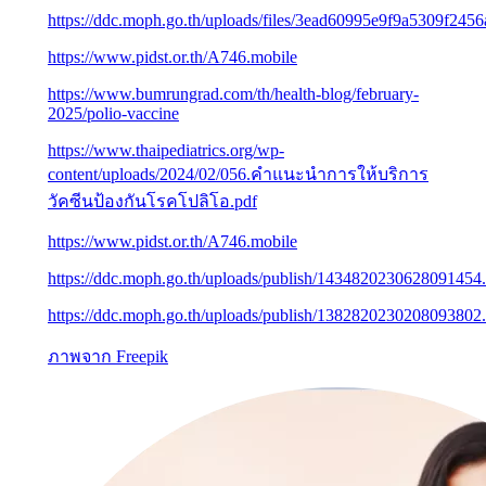
https://ddc.moph.go.th/uploads/files/3ead60995e9f9a5309f245
https://www.pidst.or.th/A746.mobile
https://www.bumrungrad.com/th/health-blog/february-
2025/polio-vaccine
https://www.thaipediatrics.org/wp-
content/uploads/2024/02/056.คำแนะนำการให้บริการ
วัคซีนป้องกันโรคโปลิโอ.pdf
https://www.pidst.or.th/A746.mobile
https://ddc.moph.go.th/uploads/publish/1434820230628091454
https://ddc.moph.go.th/uploads/publish/1382820230208093802
ภาพจาก
Freepik