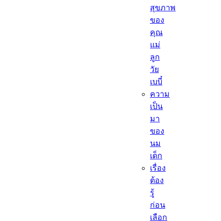
สุขภาพ
ของ
คุณ
แม่
ลูก
วัย
เบบี๋
ความ
เป็น
มา
ของ
นม
เด็ก
เรื่อง
ต้อง
รู้
ก่อน
เลือก