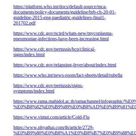
https://platform.who.int/docs/default-source/mca-
documents/policy-documents/guideline/brb-ch-20-01-
guideline-2015-eng-paediatric-guidelines-final1-
201702.pdf
https://www.cdc.gov/ncird/whats-new/mycoplasma-
pneumoniae-infections-have-been-increasing.html
https://www.cdc.gov/pertussis/hcp/clinical-
signs/index.html
https://www.cdc.gov/relapsing-fever/about/index.html
https://www.who.int/news-room/fact-sheets/detail/rubella
https://www.cdc.gov/pertussis/signs-
symptoms/index.html
https://www.rama.mahidol.ac.th/ramachannel/i
%E0%B8%82%E0%B9%89%E0%B8%AD%E0%B9%81%E0
https://www.vimut.com/article/Cold-Flu
https://www.phyathai.com/th/article/2729-
%E0%B9%80%E0%B8%A1%E0%B8%B7%E0%B9%88%E