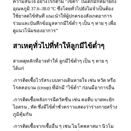
ความสนใจ อย่างไรก็ตาม ‘ไข้ต่ำ’ ในเด็กมักหมายถึง
อุณหภูมิ 37.6–38.0 °C ซึ่งโดยทั่วไปยังไม่จำเป็นต้อง
ใช้ยาลดไข้ทันที แนะนำให้ผู้ปกครองสังเกตอาการ
ร่วมและบันทึกข้อมูลหากมีไข้ต่ำ ๆ เป็น ๆ หาย ๆ เพื่อ
ดูแนวโน้มของอาการ”
สาเหตุทั่วไปที่ทำให้ลูกมีไข้ต่ำๆ
สาเหตุหลักที่อาจทำให้ ลูกมีไข้ต่ำๆ เป็น ๆ หาย ๆ
ได้แก่
-การติดเชื้อไวรัสระบบทางเดินหายใจ เช่น หวัด หรือ
โรคคอบวม (croup) ที่มักมี “ไข้ต่ำ” ก่อนมีอาการอื่น
-การติดเชื้อหลังการฉีดวัคซีน เช่น คอตีบ บาดทะยัก
ไอดรน , หัด ซึ่งมีไข้ต่ำชั่วคราวแสดงว่าร่างกายสร้าง
ภูมิคุ้มกัน
-การติดเชื้อจากเชื้ออื่น ๆ เช่น ไมโคพลาสมา นิวโม