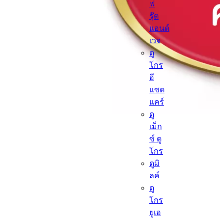
ฟ
รุ๊ต
แอนด์
เวจ
ดู
โกร
อี
แซด
แคร์
ดู
เม็ก
ซ์ ดู
โกร
ดูมิ
ลค์
ดู
โกร
ยูเอ