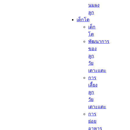
นมผง
ลูก​
เด็กโต​
เด็ก
โต​
พัฒนาการ
ของ
ลูก
วัย
เตาะแตะ
การ
เลี้ยง
ลูก
วัย
เตาะแตะ
การ
ย่อย
อาหาร