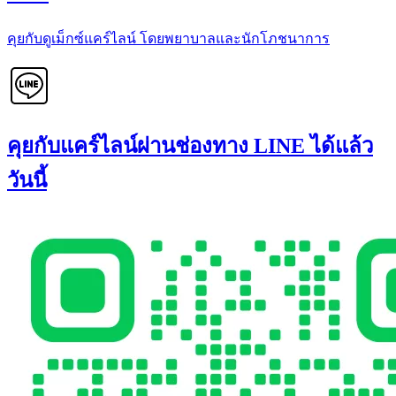
คุยกับดูเม็กซ์แคร์ไลน์ โดยพยาบาลและนักโภชนาการ
คุยกับแคร์ไลน์ผ่านช่องทาง LINE ได้แล้ว
วันนี้