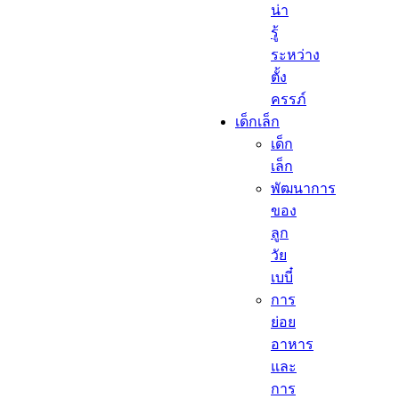
น่า
รู้
ระหว่าง
ตั้ง
ครรภ์
เด็กเล็ก​
เด็ก
เล็ก​
พัฒนาการ
ของ
ลูก
วัย
เบบี๋
การ
ย่อย
อาหาร
และ
การ