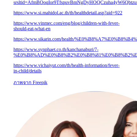
srsltid=AfmBOoqIor9TfspuvBmNgDyHOQCzuha4yW6Qbtzu
https://www.si.mahidol.ac.th/th/healthdetail.asp?aid=922
https://www.vinmec.com/eng/blog/children-with-fever-
should-eat-what-en
https://www.sikarin.com/health/%E0%B8%A7%
https://www.synphaet.co.th/kanchanaburi/7-
%E0%B8%AD%E0%B8%B2%E0%B8%81%E0%B8%B2%E
https://www.vichaiyut.com/th/health-information/fever-
in-child/details
ภาพจาก
Freepik