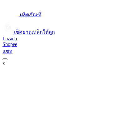
ผลิตภัณฑ์
เช็คธาตุเหล็กให้ลูก​
Lazada
Shopee
แชท
x