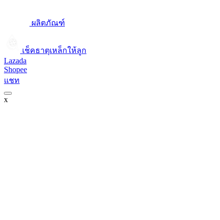
ผลิตภัณฑ์
เช็คธาตุเหล็กให้ลูก​
Lazada
Shopee
แชท
x