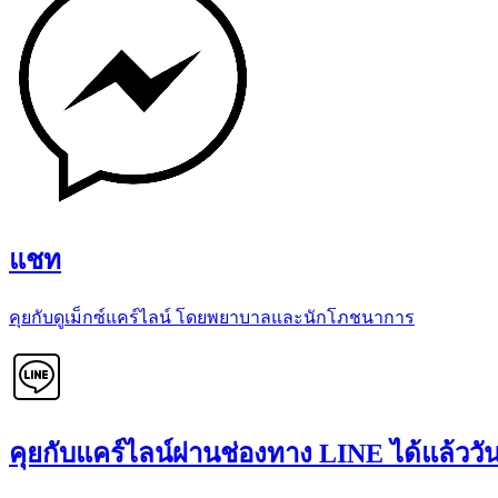
แชท
คุยกับดูเม็กซ์แคร์ไลน์ โดยพยาบาลและนักโภชนาการ
คุยกับแคร์ไลน์ผ่านช่องทาง LINE ได้แล้ววันน